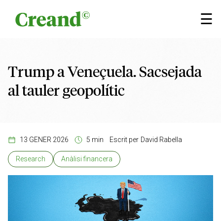
Vés al contingut
×
☰
Trump a Veneçuela. Sacsejada
al tauler geopolític
13 GENER 2026
5 min
Escrit per
David Rabella
Research
Anàlisi financera