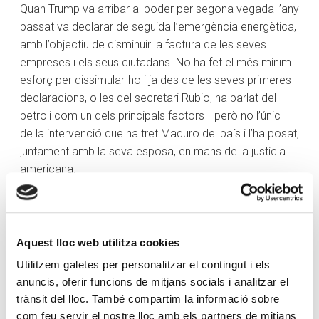
Quan Trump va arribar al poder per segona vegada l’any
passat va declarar de seguida l’emergència energètica,
amb l’objectiu de disminuir la factura de les seves
empreses i els seus ciutadans. No ha fet el més mínim
esforç per dissimular-ho i ja des de les seves primeres
declaracions, o les del secretari Rubio, ha parlat del
petroli com un dels principals factors –però no l’únic–
de la intervenció que ha tret Maduro del país i l’ha posat,
juntament amb la seva esposa, en mans de la justícia
americana.
En els titulars es diu que Veneçuela és el principal país
mundial amb més reserves de cru, però s’obvia que, pel
que fa a la producció, va passar de 2,5 milions de
Aquest lloc web utilitza cookies
barrils diaris a prop d’1 milió actualment. Avui és el
Utilitzem galetes per personalitzar el contingut i els
divuitè productor mundial. Les seves infraestructures
anuncis, oferir funcions de mitjans socials i analitzar el
estan obsoletes i ja s’ha anunciat la inversió al país dels
trànsit del lloc. També compartim la informació sobre
productors americans per millorar-les, però també per
com feu servir el nostre lloc amb els partners de mitjans