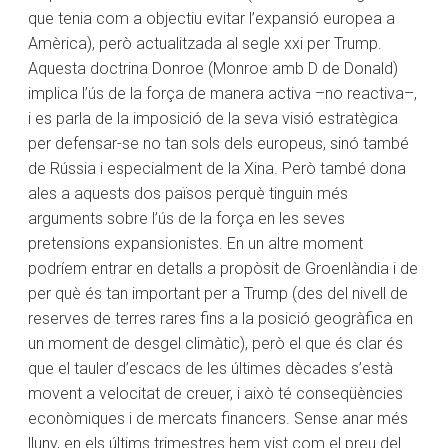
que tenia com a objectiu evitar l’expansió europea a
Amèrica), però actualitzada al segle xxi per Trump.
Aquesta doctrina Donroe (Monroe amb D de Donald)
implica l’ús de la força de manera activa –no reactiva–,
i es parla de la imposició de la seva visió estratègica
per defensar-se no tan sols dels europeus, sinó també
de Rússia i especialment de la Xina. Però també dona
ales a aquests dos països perquè tinguin més
arguments sobre l’ús de la força en les seves
pretensions expansionistes. En un altre moment
podríem entrar en detalls a propòsit de Groenlàndia i de
per què és tan important per a Trump (des del nivell de
reserves de terres rares fins a la posició geogràfica en
un moment de desgel climàtic), però el que és clar és
que el tauler d’escacs de les últimes dècades s’està
movent a velocitat de creuer, i això té conseqüències
econòmiques i de mercats financers. Sense anar més
lluny, en els últims trimestres hem vist com el preu del