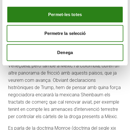
tercer país del món amb més reserves de cru pesat.
Permet-les totes
El missatge d’aquests actes no és només per a
Veneçuela, sinó per a tota la regió de Llatinoamèrica.
Per parlar de les múltiples conseqüències d’aquesta
Permetre la selecció
operació podem començar per Cuba, que depèn en
gran manera d’aquest petroli de Veneçuela. Però
potser l’efecte més important a la zona és que les
Denega
declaracions sobre el control dels càrtels de la droga a
Veneçuela, però també a Mèxic i a Colòmbia, obren un
altre panorama de fricció amb aquests països, que ja
veurem com avança. Obviant declaracions
histriòniques de Trump, hem de pensar amb quina força
negociadora encararà la mexicana Sheinbaum els
tractats de comerç que cal renovar aviat, per exemple
tenint en compte les amenaces d’intervenció terrestre
per controlar els càrtels de la droga presents a Mèxic.
Es parla de la doctrina Monroe (doctrina del segle xix