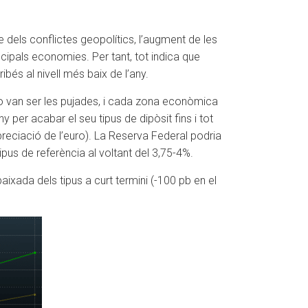
e dels conflictes geopolítics, l’augment de les
cipals economies. Per tant, tot indica que
ibés al nivell més baix de l’any.
o van ser les pujades, i cada zona econòmica
y per acabar el seu tipus de dipòsit fins i tot
preciació de l’euro). La Reserva Federal podria
ipus de referència al voltant del 3,75-4%.
ixada dels tipus a curt termini (-100 pb en el