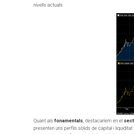
nivells actuals.
Quant als
fonamentals
, destacaríem en el
sect
presenten uns perfils sòlids de capital i liquidit