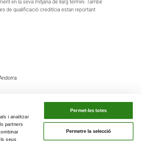
jament en la seva mitjana de llarg termini. També
s de qualificació creditícia estan reportant
Andorra
Permet-les totes
ls i analitzar
EL NOSTRE GRUP
ls partners
tiu
Creand Crèdit Andorrà
Permetre la selecció
 combinar
Creand Wealth Management Espanya
els seus