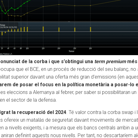
nunciat de la corba i que s’obtingui una
term premium
més 
eocupa que el BCE, en un procés de reducció del seu balanç, no ad
ilitat superior davant una oferta més gran d’emissions (en aques
rem de posar el focus en la política monetària a posar-lo en
les eleccions a Alemanya al febrer, per saber si possibilitaran u
n el sector de la defensa.
lgrat la recuperació del 2024
. Té valor contra la corba swap i 
s ofereix un matalàs de seguretat davant moviments de mercat a
n a nivells exigents, i a mesura que els bancs centrals arribin a u
aniran definint aquests nous nivells. Per tant, no descartaríem 