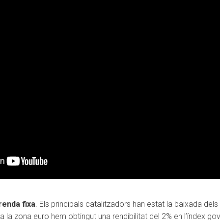
renda fixa
. Els principals catalitzadors han estat la baixada dels
, a la zona euro hem obtingut una rendibilitat del 2% en l’índex g