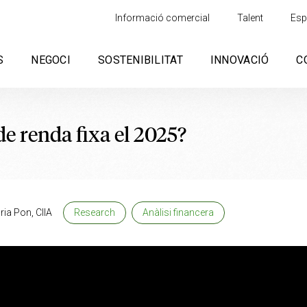
Informació comercial
Talent
Esp
S
NEGOCI
SOSTENIBILITAT
INNOVACIÓ
C
e renda fixa el 2025?
ia Pon, CIIA
Research
Anàlisi financera