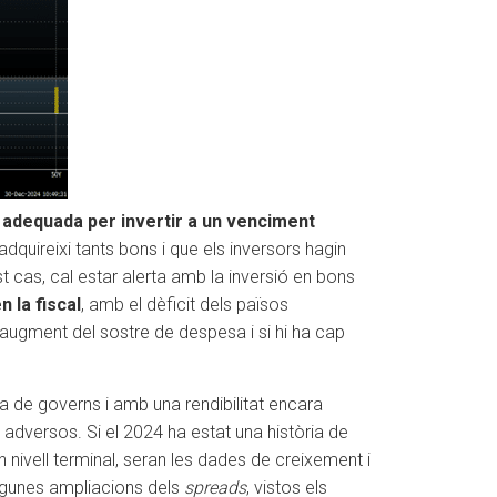
adequada per invertir a un venciment
quireixi tants bons i que els inversors hagin
t cas, cal estar alerta amb la inversió en bons
 la fiscal
, amb el dèficit dels països
n augment del sostre de despesa i si hi ha cap
la de governs i amb una rendibilitat encara
dversos. Si el 2024 ha estat una història de
n nivell terminal, seran les dades de creixement i
algunes ampliacions dels
spreads
, vistos els