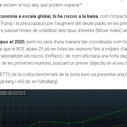
que iniciem el nou any, què podem esperar?
conomia a escala global, hi ha riscos a la baixa
, com l’impact
rump i la preocupació per l’augment del deute públic en les prin
assat l’índex de volatilitat dels tipus d’interès (Move Index) arr
ipus el 2025
, però no serà d’una manera tan coordinada com h
 que el BCE abaixi 25 pb en totes les reunions fins a mitjans d’an
aterialitzen els riscos d’inflació i de com afectaria una forta de
a de les pròximes reunions, buscant un primer objectiu en el seu t
s (ETTI) de la corba benchmark de la zona euro va presentar una ba
llarg i +60 pb en l’ultrallarg).