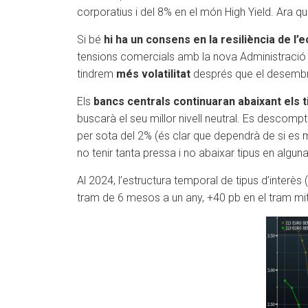
corporatius i del 8% en el món High Yield. Ara 
Si bé
hi ha un consens en la resiliència de l’e
tensions comercials amb la nova Administració T
tindrem
més volatilitat
després que el desembre p
Els
bancs centrals continuaran abaixant els t
buscarà el seu millor nivell neutral. Es descompta
per sota del 2% (és clar que dependrà de si es m
no tenir tanta pressa i no abaixar tipus en algun
Al 2024, l’estructura temporal de tipus d’interè
tram de 6 mesos a un any, +40 pb en el tram mitjà-