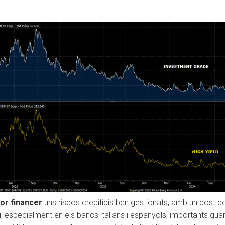
or financer
uns riscos crediticis ben gestionats, amb un cost de
at i, especialment en els bancs italians i espanyols, importants gua