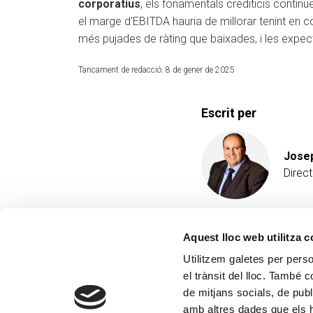
corporatius
, els fonamentals crediticis continu
el marge d’EBITDA hauria de millorar tenint en c
més pujades de ràting que baixades, i les expe
Tancament de redacció: 8 de gener de 2025
Escrit per
Josep
Direc
Aquest lloc web utilitza 
Utilitzem galetes per person
el trànsit del lloc. També 
de mitjans socials, de publ
amb altres dades que els hà