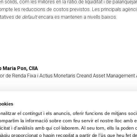
en sòlids, com les millores en la ràtio de liquiditat i de palanque
ompte les reduccions de costos previstos. Les principals agèncie
ctatives de
default
encara es mantenen a nivells baixos.
 Maria Pon, CIIA
tor de Renda Fixa i Actius Monetaris
Creand Asset Management 
cookies
alitzar el contingut i els anuncis, oferir funcions de mitjans socia
CONTACTE
MÉS CREAND
compartim la informació sobre com feu servir el nostre lloc amb e
+376 88 88 88
Govern Corpora
icitat i d'anàlisis amb qui col·laborem. Al seu torn, ells la poden
Actualitat
giu proporcionat o hagin recopilat a partir de l'ús que heu fet d