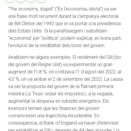
“The economy, stupid” (“És l’economia, idiota”) va ser
una frase molt recurrent durant la campanya electoral
de Bill Clinton del 1992 que el va portar a la presidència
dels Estats Units. Si la parafrasegem i substituïm
“economia” per “política”, podem explicar, en bona part,
l’evolució de la rendibilitat dels bons del govern.
Analitzem-ne alguns exemples. El rendiment del Gilt (bo
del govern del Regne Unit) va experimentar un gran
augment de l’1,8 %, on cotitzava l’1 d’agost del 2022, al
4,5 %, on va arribar el 2 de setembre del 2022. La causa
va ser la proposta del govern de la flamant primera
ministra Liz Truss: reduir els impostos i, a la vegada,
augmentar la despesa en subsidis energètics. Els
inversors temien que les finances del govern
comencessin una trajectòria insostenible. En
conseqüència, el Bank of England va haver d’intervenir
per estabilitzar el Gilt i, després de 44 dies al poder, Liz