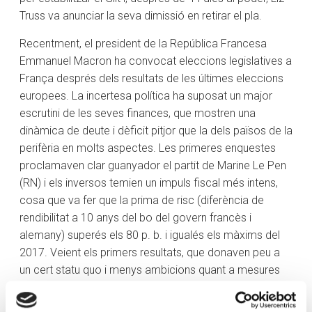
Truss va anunciar la seva dimissió en retirar el pla.
Recentment, el president de la República Francesa
Emmanuel Macron ha convocat eleccions legislatives a
França després dels resultats de les últimes eleccions
europees. La incertesa política ha suposat un major
escrutini de les seves finances, que mostren una
dinàmica de deute i dèficit pitjor que la dels països de la
perifèria en molts aspectes. Les primeres enquestes
proclamaven clar guanyador el partit de Marine Le Pen
(RN) i els inversos temien un impuls fiscal més intens,
cosa que va fer que la prima de risc (diferència de
rendibilitat a 10 anys del bo del govern francès i
alemany) superés els 80 p. b. i igualés els màxims del
2017. Veient els primers resultats, que donaven peu a
un cert statu quo i menys ambicions quant a mesures
de política fiscal, la prima de risc va anar disminuint.