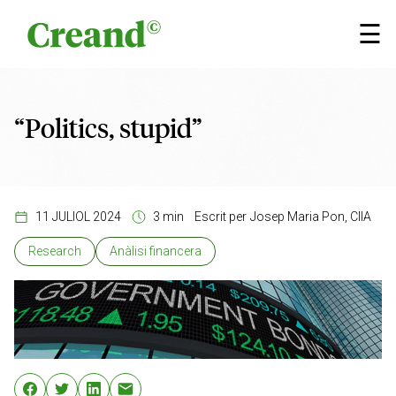
Vés al contingut
×
☰
“Politics, stupid”
11 JULIOL 2024
3 min
Escrit per
Josep Maria Pon, CIIA
Research
Anàlisi financera