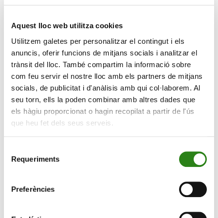
Aquest lloc web utilitza cookies
Utilitzem galetes per personalitzar el contingut i els
anuncis, oferir funcions de mitjans socials i analitzar el
trànsit del lloc. També compartim la informació sobre
com feu servir el nostre lloc amb els partners de mitjans
socials, de publicitat i d'anàlisis amb qui col·laborem. Al
seu torn, ells la poden combinar amb altres dades que
Sabem que és un any amb moltes eleccions: al Regne
els hàgiu proporcionat o hagin recopilat a partir de l'ús
Unit governarà el Partit Laborista amb majoria
que heu fet dels seus serveis.
significativa i, ara per ara, els mercats financers no
mostren preocupació, ja que fa setmanes que les
Selecció
enquestes d’opinió prediuen el resultat. Al mes de
Requeriments
de
novembre tindran lloc les eleccions dels Estats Units i,
consentiment
previsiblement, una nova presidència de Trump
Preferències
implicarà més dèficit i deute. A Alemanya, tindran lloc
l’any que ve i el partit d’ultradreta AFD es planteja