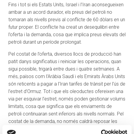
Fins i tot si els Estats Units, Israel i l’Iran aconsegueixen
arribar a un acord durador, els preus del petroli no
tornaran als nivells previs al conflicte de 60 dòlars en un
futur proper. El conflicte ha creat un desequilibri entre
l’oferta i la demanda, cosa que implica preus elevats del
petroli durant un període prolongat.
Pel costat de l’oferta, diversos llocs de producció han
patit danys significatius i reiniciar les operacions, quan
sigui possible, trigarà entre dues i quatre setmanes. A
més, països com l’Aràbia Saudí i els Emirats Àrabs Units
són reticents a pagar a l’Iran tarifes de trànsit per l’ús de
l’estret d’Ormuz. Tot i que els oleoductes ofereixen una
via per esquivar l’estret, només poden gestionar volums
limitats, cosa que significa que els enviaments de
petroli continuaran sent inferiors als nivells normals. Pel
costat de la demanda, no només caldrà reposar les
reserves estratègiques, sinó que més països —davant