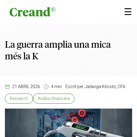
Vés al contingut
×
☰
La guerra amplia una mica
més la K
21 ABRIL 2026
4 min
Escrit per
Jadwiga Kitovitz, CFA
Research
Anàlisi financera