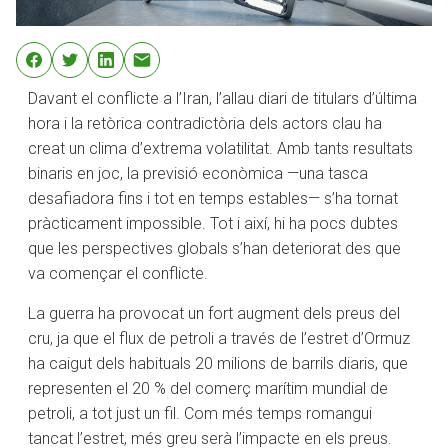
Davant el conflicte a l’Iran, l’allau diari de titulars d’última
hora i la retòrica contradictòria dels actors clau ha
creat un clima d’extrema volatilitat. Amb tants resultats
binaris en joc, la previsió econòmica —una tasca
desafiadora fins i tot en temps estables— s’ha tornat
pràcticament impossible. Tot i així, hi ha pocs dubtes
que les perspectives globals s’han deteriorat des que
va començar el conflicte.
La guerra ha provocat un fort augment dels preus del
cru, ja que el flux de petroli a través de l’estret d’Ormuz
ha caigut dels habituals 20 milions de barrils diaris, que
representen el 20 % del comerç marítim mundial de
petroli, a tot just un fil. Com més temps romangui
tancat l’estret, més greu serà l’impacte en els preus.