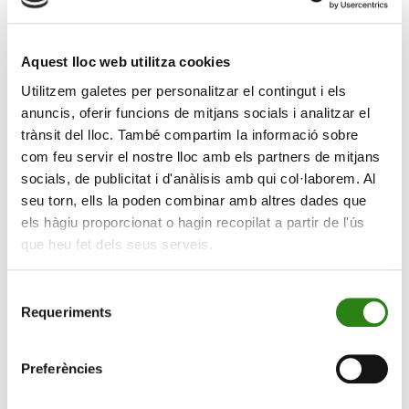
l’augment dels riscos geopolítics— voldran constituir
reserves pròpies. Una menor oferta i una demanda més
gran inevitablement signifiquen preus més alts del
Aquest lloc web utilitza cookies
petroli, agreujats per una prima de risc addicional a
Utilitzem galetes per personalitzar el contingut i els
causa de les tensions geopolítiques persistents. El
anuncis, oferir funcions de mitjans socials i analitzar el
panorama per als preus del gas és encara més crític.
trànsit del lloc. També compartim la informació sobre
Reiniciar els llocs de producció de gas triga entre dos i
com feu servir el nostre lloc amb els partners de mitjans
quatre mesos, i la reconstrucció de les instal·lacions a
socials, de publicitat i d'anàlisis amb qui col·laborem. Al
Qatar destruïdes per míssils iranians requerirà anys.
seu torn, ells la poden combinar amb altres dades que
els hàgiu proporcionat o hagin recopilat a partir de l'ús
Aquest mes hem tingut el primer conjunt de dades
que heu fet dels seus serveis.
concretes que reflecteixen l’impacte del conflicte. La
inflació general als Estats Units va pujar a una taxa
anual del 3,3 % al març, des del 2,4 % del mes anterior.
Selecció
Requeriments
de
Això és especialment preocupant per als consumidors
consentiment
amb menys ingressos, que encara s’estan recuperant
del repunt postpandèmia i de la crisi energètica
Preferències
provocada per la guerra entre Ucraïna i Rússia. A
diferència d’episodis anteriors, els governs ara tenen