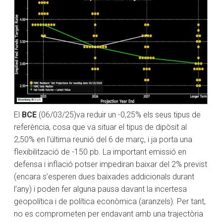
El
BCE
(06/03/25)va reduir un -0,25% els seus tipus de
referència, cosa que va situar el tipus de dipòsit al
2,50% en l’última reunió del 6 de març, i ja porta una
flexibilització de -150 pb. La important emissió en
defensa i inflació potser impediran baixar del 2% previst
(encara s’esperen dues baixades addicionals durant
l’any) i poden fer alguna pausa davant la incertesa
geopolítica i de política econòmica (aranzels). Per tant,
no es comprometen per endavant amb una trajectòria