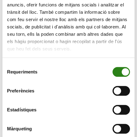
anuncis, oferir funcions de mitjans socials i analitzar el
trànsit del lloc. També compartim la informació sobre
com feu servir el nostre lloc amb els partners de mitjans
socials, de publicitat i d'anàlisis amb qui col·laborem. Al
seu torn, ells la poden combinar amb altres dades que
els hàgiu proporcionat o hagin recopilat a partir de l'ús
(Gràfic rendiment bons del govern del G4)
que heu fet dels seus serveis.
Continua augmentant el pendent de l’Estructura
Selecció
Temporal de Tipus d’Interès (ETTI). L’expectativa de
Requeriments
de
baixada de tipus per part del BCE, sumada a unes
consentiment
esperades inversions superiors per finançar els plans en
defensa de la UE i a més despesa a Alemanya, han
Preferències
impulsat els tipus a llarg termini.
Estadístiques
Màrqueting