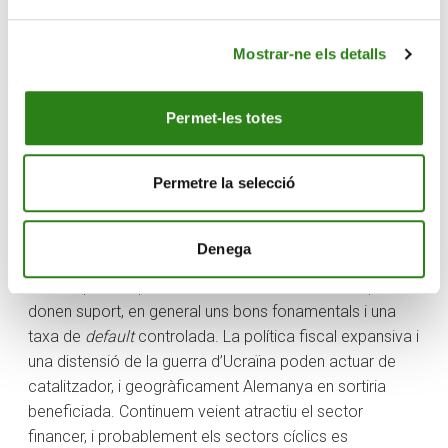
Mostrar-ne els detalls
Permet-les totes
(Comparació corba benchmark EUR des del
31/12/2024 al 28/03/2025)
Permetre la selecció
Els
diferencials de crèdit
s’han mostrat resilients fins i
tot amb un notable augment dels tipus d’interès.
Denega
Preferim el crèdit IG en EUR per sobre de l’USD en un
entorn que li és positiu, amb entrades de fluxos que li
donen suport, en general uns bons fonamentals i una
taxa de
default
controlada. La política fiscal expansiva i
una distensió de la guerra d’Ucraïna poden actuar de
catalitzador, i geogràficament Alemanya en sortiria
beneficiada. Continuem veient atractiu el sector
financer, i probablement els sectors cíclics es