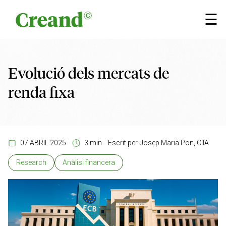
Vés al contingut
×
☰
Evolució dels mercats de
renda fixa
07 ABRIL 2025
3 min
Escrit per
Josep Maria Pon, CIIA
Research
Anàlisi financera