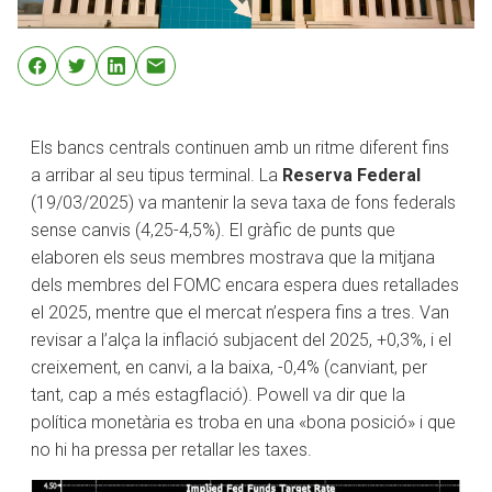
Els bancs centrals continuen amb un ritme diferent fins
a arribar al seu tipus terminal. La
Reserva Federal
(19/03/2025) va mantenir la seva taxa de fons federals
sense canvis (4,25-4,5%). El gràfic de punts que
elaboren els seus membres mostrava que la mitjana
dels membres del FOMC encara espera dues retallades
el 2025, mentre que el mercat n’espera fins a tres. Van
revisar a l’alça la inflació subjacent del 2025, +0,3%, i el
creixement, en canvi, a la baixa, -0,4% (canviant, per
tant, cap a més estagflació). Powell va dir que la
política monetària es troba en una «bona posició» i que
no hi ha pressa per retallar les taxes.