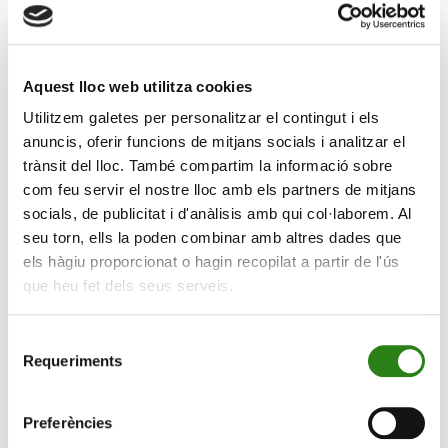
El principal motiu de preocupació del mercat és el
deteriorament fiscal. El dèficit del Brasil va superar el
9% el setembre del 2024, amb estimacions d’arribar al
Aquest lloc web utilitza cookies
10% en l’última lectura de l’any. El govern de Lula da
Utilitzem galetes per personalitzar el contingut i els
Silva ha augmentat notablement la despesa pública, i
anuncis, oferir funcions de mitjans socials i analitzar el
amb ella la pèrdua de confiança dels inversors en la
trànsit del lloc. També compartim la informació sobre
salut de les finances públiques. A més, el Banc Central
com feu servir el nostre lloc amb els partners de mitjans
del Brasil s’ha desmarcat dels seus companys
socials, de publicitat i d'anàlisis amb qui col·laborem. Al
regionals i ha apujat els tipus d’interès de referència fins
seu torn, ells la poden combinar amb altres dades que
al 12,25% per combatre una inflació que ha repuntat per
els hàgiu proporcionat o hagin recopilat a partir de l'ús
sobre del 4%. Això ha contribuït a l’increment de la
que heu fet dels seus serveis.
despesa per pagament d’interessos de les
administracions públiques.
Selecció
Requeriments
Per sostenir el real, el Banc Central ha sortit al mercat a
de
vendre reserves internacionals per valor de 50.000
consentiment
milions de dòlars en els últims mesos. Pensem que això
Preferències
és un pedaç temporal i que només aconsegueix