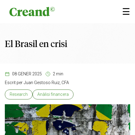
Vés al contingut
×
☰
El Brasil en crisi
08 GENER 2025
2 min
Escrit per
Juan Gestoso Ruiz, CFA
Research
Anàlisi financera