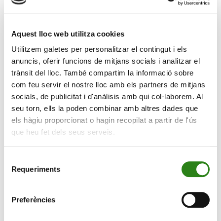
Creand Crèdit Andorrà tornarà a ser a la Fira d’Andorra
Aquest lloc web utilitza cookies
la Vella amb una oferta única i exclusiva per al Préstec
Utilitzem galetes per personalitzar el contingut i els
Cotxe i el Préstec Cotxe Verd (vehicles 100% elèctrics).
anuncis, oferir funcions de mitjans socials i analitzar el
La 44a edició, que tindrà lloc del 27 al 29 d’octubre, es
trànsit del lloc. També compartim la informació sobre
farà, com és habitual, a l’aparcament comunal del Parc
com feu servir el nostre lloc amb els partners de mitjans
Central d’Andorra la Vella. El banc segueix donant
socials, de publicitat i d'anàlisis amb qui col·laborem. Al
suport al teixit empresarial patrocinant l’espai de la Fira
seu torn, ells la poden combinar amb altres dades que
on s’exposaran els automòbils de l’Associació
els hàgiu proporcionat o hagin recopilat a partir de l'ús
d’Importadors de Vehicles d’Andorra (AIVA).
que heu fet dels seus serveis.
Només per la Fira, l’entitat llança una oferta amb un
Selecció
tipus d’interès preferencial tant si es demana un Préstec
Requeriments
de
Cotxe com un Préstec Cotxe Verd del 27 d’octubre al
consentiment
10 de novembre.
Preferències
L’estand inclourà un espai de relació amb els clients on
un equip de gestors de l’entitat informarà sobre