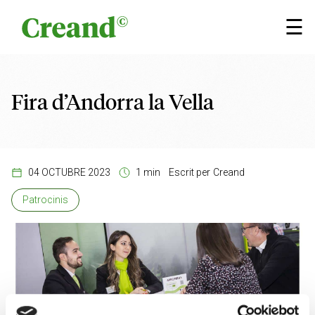
Vés al contingut
×
☰
Fira d’Andorra la Vella
04 OCTUBRE 2023
1 min
Escrit per
Creand
Patrocinis