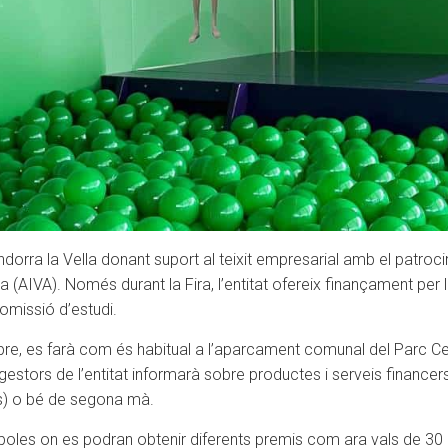
ndorra la Vella donant suport al teixit empresarial amb el patroc
 (AIVA). Només durant la Fira, l’entitat ofereix finançament pe
 comissió d’estudi.
ubre, es farà com és habitual a l’aparcament comunal del Parc Cen
gestors de l’entitat informarà sobre productes i serveis financer
os) o bé de segona mà.
e boles on es podran obtenir diferents premis com ara vals de 