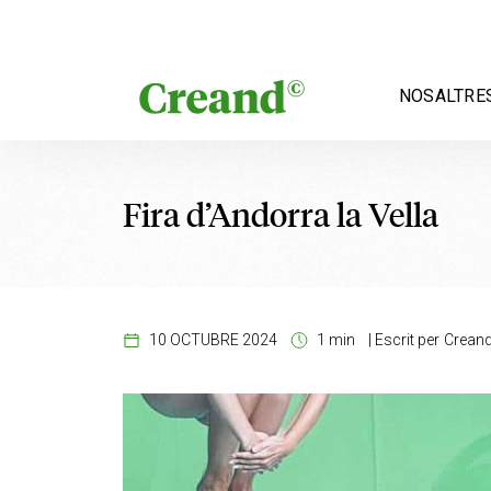
Vés al contingut
NOSALTRE
Fira d’Andorra la Vella
10 OCTUBRE 2024
1 min
|
Escrit per
Crean