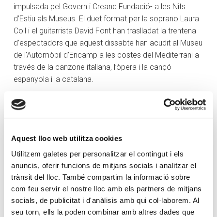
impulsada pel Govern i Creand Fundació- a les Nits
d’Estiu als Museus. El duet format per la soprano Laura
Coll i el guitarrista David Font han traslladat la trentena
d’espectadors que aquest dissabte han acudit al Museu
de l’Automòbil d’Encamp a les costes del Mediterrani a
través de la canzone italiana, l’òpera i la cançó
espanyola i la catalana.
Coll ha explicat que han hagut de fer arranjament per
adaptar el repertori a la guitarra clàssica, ja que, gairebé
totes les peces «han estat escrites per piano». «Hem
fet una feina important adaptant-ho i creiem que està
Aquest lloc web utilitza cookies
funcionant molt bé», ha manifestat, afegint que
Utilitzem galetes per personalitzar el contingut i els
l’espectacle es du a terme «en un format molt
anuncis, oferir funcions de mitjans socials i analitzar el
agradable i el gaudim molt». La soprano també ha
trànsit del lloc. També compartim la informació sobre
explicat que l’actuació d’aquest dissabte suposa el
com feu servir el nostre lloc amb els partners de mitjans
«tercer» concert oficial del duet.
socials, de publicitat i d'anàlisis amb qui col·laborem. Al
seu torn, ells la poden combinar amb altres dades que
En aquest sentit, ha manifestat que la formació només