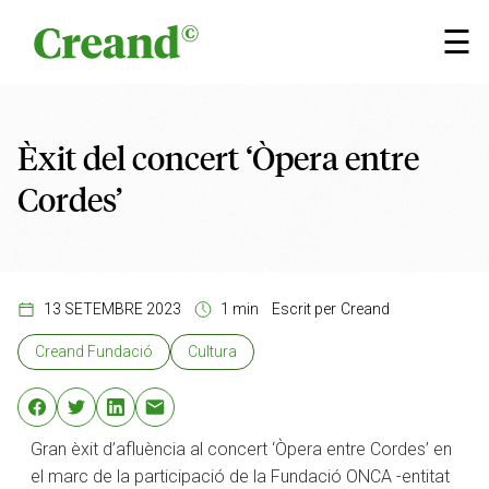
Vés al contingut
×
☰
Èxit del concert ‘Òpera entre
Cordes’
13 SETEMBRE 2023
1 min
Escrit per
Creand
Creand Fundació
Cultura
Gran èxit d’afluència al concert ‘Òpera entre Cordes’ en
el marc de la participació de la Fundació ONCA -entitat