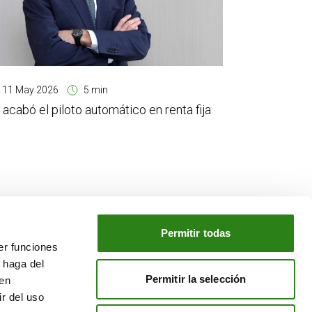
11 May 2026
5 min
 acabó el piloto automático en renta fija
Permitir todas
er funciones
NUESTRO GRUPO
 haga del
o
Creand Crèdit Andorrà
Permitir la selección
den
Creand Wealth Management España
r del uso
Creand Wealth & Securities Luxemburgo