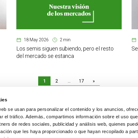
18 May 2026
2 min
Los semis siguen subiendo, pero el resto
Se
del mercado se estanca
1
2
…
17
»
ies
web se usan para personalizar el contenido y los anuncios, ofrec
CONTACTO
MÁS CREAND
ar el tráfico. Además, compartimos información sobre el uso que
+376 88 88 88
Gobierno corporativ
tners de redes sociales, publicidad y análisis web, quienes pue
Actualidad
ación que les haya proporcionado o que hayan recopilado a parti
Espacio Prensa