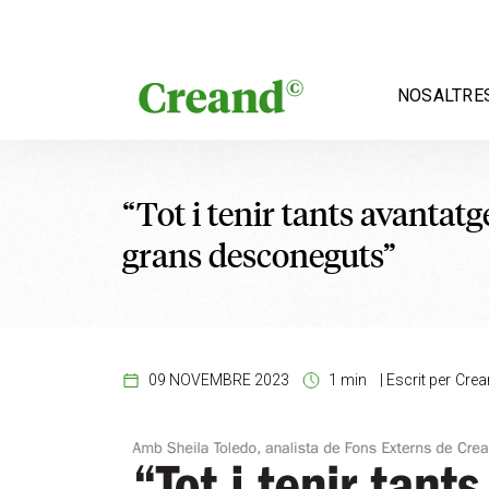
Vés al contingut
NOSALTRE
“Tot i tenir tants avantatge
grans desconeguts”
09 NOVEMBRE 2023
1 min
|
Escrit per
Crea