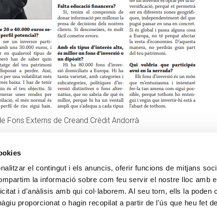
 de Fons Externs de Creand Crèdit Andorrà
cookies
alitzar el contingut i els anuncis, oferir funcions de mitjans socia
CONTACTE
MÉS CREAND
compartim la informació sobre com feu servir el nostre lloc amb e
+376 88 88 88
Govern Corpora
icitat i d'anàlisis amb qui col·laborem. Al seu torn, ells la poden
Actualitat
giu proporcionat o hagin recopilat a partir de l'ús que heu fet d
Espai premsa