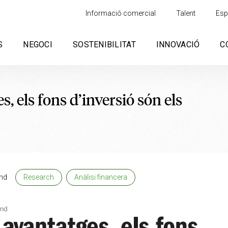
Informació comercial
Talent
Esp
S
NEGOCI
SOSTENIBILITAT
INNOVACIÓ
C
s, els fons d’inversió són els
nd
Research
Anàlisi financera