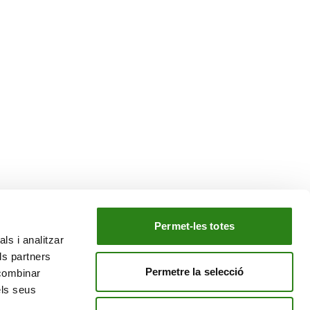
Permet-les totes
ls i analitzar
EL NOSTRE GRUP
ls partners
tiu
Creand Crèdit Andorrà
Permetre la selecció
 combinar
Creand Wealth Management Espanya
els seus
Creand Wealth & Securities Luxemburg