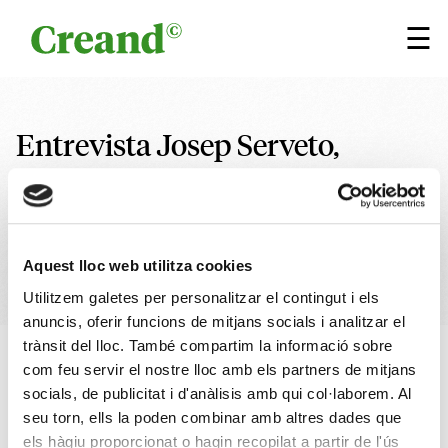
Vés al contingut
×
☰
Entrevista Josep Serveto,
president de la Trobada
Empresarial al Pirineu, a la
Cadena SER Andorra
Aquest lloc web utilitza cookies
Utilitzem galetes per personalitzar el contingut i els
anuncis, oferir funcions de mitjans socials i analitzar el
trànsit del lloc. També compartim la informació sobre
10 JUNY 2024
1 min
Escrit per
Creand
com feu servir el nostre lloc amb els partners de mitjans
socials, de publicitat i d'anàlisis amb qui col·laborem. Al
Patrocinis
Altres
seu torn, ells la poden combinar amb altres dades que
els hàgiu proporcionat o hagin recopilat a partir de l'ús