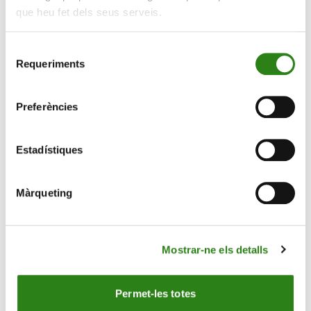
que heu fet dels seus serveis.
Selecció
Requeriments
de
consentiment
Preferències
Estadístiques
Màrqueting
Mostrar-ne els detalls
Permet-les totes