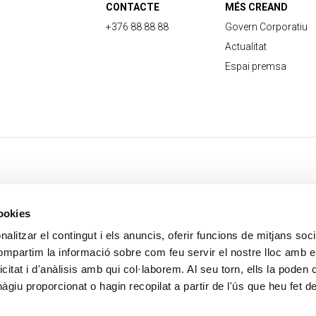
CONTACTE
MÉS CREAND
+376 88 88 88
Govern Corporatiu
Actualitat
Espai premsa
cookies
alitzar el contingut i els anuncis, oferir funcions de mitjans socia
compartim la informació sobre com feu servir el nostre lloc amb e
icitat i d'anàlisis amb qui col·laborem. Al seu torn, ells la poden
giu proporcionat o hagin recopilat a partir de l'ús que heu fet d