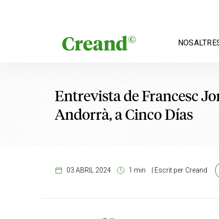
Vés al contingut
NOSALTRE
Entrevista de Francesc Jo
Andorrà, a Cinco Días
03 ABRIL 2024
1 min
|
Escrit per
Creand