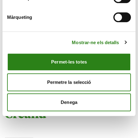
Màrqueting
Mostrar-ne els detalls
Permet-les totes
#CreandExperts #CreandValor
Permetre la selecció
Denega