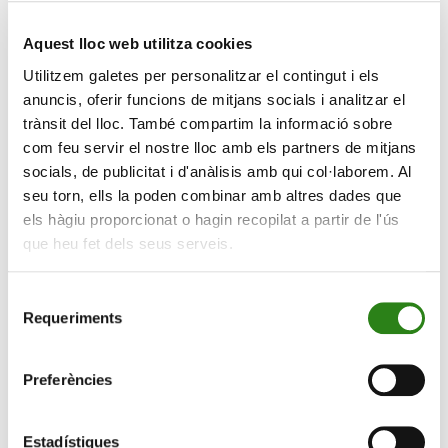
El Economista publica avui una entrevista a Luis Buceta,
Aquest lloc web utilitza cookies
director d’Inversions de Creand Wealth Management a
Utilitzem galetes per personalitzar el contingut i els
Espanya, en la qual analitza les claus del mercat per a la
anuncis, oferir funcions de mitjans socials i analitzar el
segona meitat de l’any.
trànsit del lloc. També compartim la informació sobre
com feu servir el nostre lloc amb els partners de mitjans
Podeu llegir
aquí
la versió online.
socials, de publicitat i d'anàlisis amb qui col·laborem. Al
seu torn, ells la poden combinar amb altres dades que
els hàgiu proporcionat o hagin recopilat a partir de l'ús
que heu fet dels seus serveis.
Selecció
Requeriments
de
consentiment
Preferències
Estadístiques