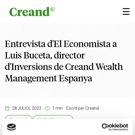
Vés al contingut
×
☰
Entrevista d'El Economista a
Luis Buceta, director
d'Inversions de Creand Wealth
Management Espanya
28 JULIOL 2023
1 min
Escrit per
Creand
Research
Anàlisi financera