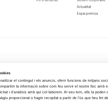
+376 88 88 88
Govern Corporatiu
Actualitat
Espai premsa
cookies
alitzar el contingut i els anuncis, oferir funcions de mitjans socia
compartim la informació sobre com feu servir el nostre lloc amb e
icitat i d'anàlisis amb qui col·laborem. Al seu torn, ells la poden
giu proporcionat o hagin recopilat a partir de l'ús que heu fet d