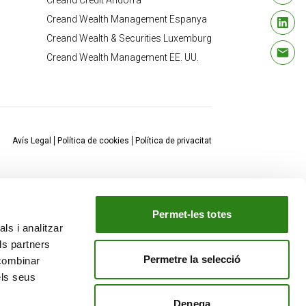
Creand Crèdit Andorrà
Creand Wealth Management Espanya
Creand Wealth & Securities Luxemburg
Creand Wealth Management EE. UU.
Avís Legal
Política de cookies
Política de privacitat
Permet-les totes
ls i analitzar
ls partners
Permetre la selecció
 combinar
els seus
Denega