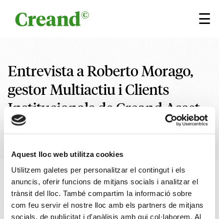
Vés al contingut
×
☰
Entrevista a Roberto Morago,
gestor Multiactiu i Clients
Institucionals de Creand Asset
Management
Aquest lloc web utilitza cookies
Utilitzem galetes per personalitzar el contingut i els
29 GENER 2024
1 min
Escrit per
Creand
anuncis, oferir funcions de mitjans socials i analitzar el
trànsit del lloc. També compartim la informació sobre
Research
com feu servir el nostre lloc amb els partners de mitjans
socials, de publicitat i d'anàlisis amb qui col·laborem. Al