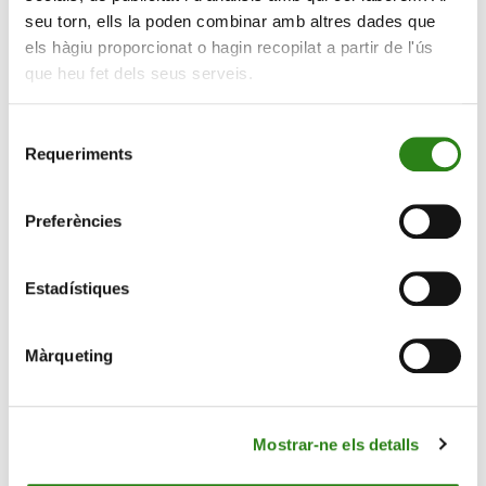
seu torn, ells la poden combinar amb altres dades que
els hàgiu proporcionat o hagin recopilat a partir de l'ús
que heu fet dels seus serveis.
Selecció
Requeriments
de
consentiment
Preferències
Roberto Morago, gestor Multiactiu i Clients Institucional
Estadístiques
de Creand Asset Management, explica en aquesta
entrevista al programa SER Empresaris de la Cadena
Màrqueting
SER com invertir segons els diferents moments vitals.
Mostrar-ne els detalls