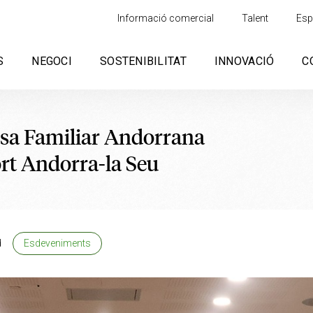
Informació comercial
Talent
Esp
S
NEGOCI
SOSTENIBILITAT
INNOVACIÓ
C
esa Familiar Andorrana
ort Andorra-la Seu
d
Esdeveniments