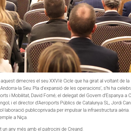
quest dimecres el seu XXVIè Cicle que ha girat al voltant de la 
t Andorra-la Seu: Pla d’expansió de les operacions’, s’hi ha celeb
orts i Mobilitat, David Forné; el delegat del Govern d’Espanya a C
gol; i el director d’Aeroports Públics de Catalunya SL, Jordi Cand
ol·laboració publicoprivada per impulsar la infraestructura aèria
xemple a Niça.
at un any més amb el patrocini de Creand.