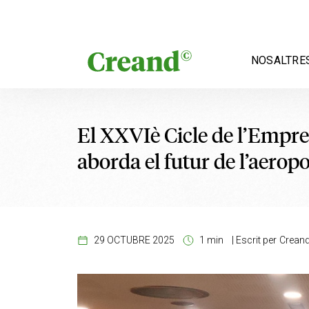
Vés al contingut
NOSALTRE
El XXVIè Cicle de l’Empr
aborda el futur de l’aerop
29 OCTUBRE 2025
1 min
|
Escrit per
Crean