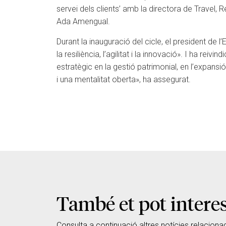
servei dels clients’ amb la directora de Travel,
Ada Amengual.
Durant la inauguració del cicle, el president de
la resiliència, l’agilitat i la innovació». I ha re
estratègic en la gestió patrimonial, en l’expansió
i una mentalitat oberta», ha assegurat.
També et pot intere
Consulta a continuació altres notícies relaciona