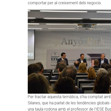
comportar per al creixement dels negocis.
Per tractar aquesta temàtica, s’ha comptat amb 
Silanes, que ha parlat de les tendències glob
una taula rodona amb el professor de l’IESE Busi