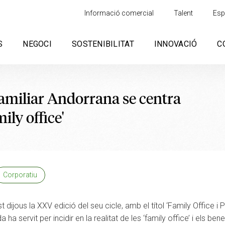
Informació comercial
Talent
Esp
S
NEGOCI
SOSTENIBILITAT
INNOVACIÓ
C
amiliar Andorrana se centra
mily office'
Corporatiu
ijous la XXV edició del seu cicle, amb el títol ‘Family Office i P
a servit per incidir en la realitat de les ‘family office’ i els be