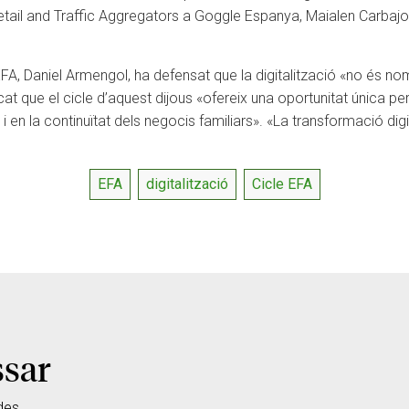
 Retail and Traffic Aggregators a Goggle Espanya, Maialen Carbajo
 l’EFA, Daniel Armengol, ha defensat que la digitalització «no és 
ivindicat que el cicle d’aquest dijous «ofereix una oportunitat única 
 i en la continuïtat dels negocis familiars». «La transformació digi
EFA
digitalització
Cicle EFA
ssar
des.