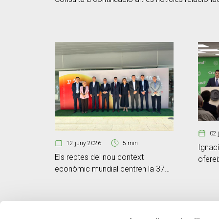
02 
12 juny 2026
5 min
Ignaci
Els reptes del nou context
oferei
econòmic mundial centren la 37a
temps
Trobada Empresarial al Pirineu