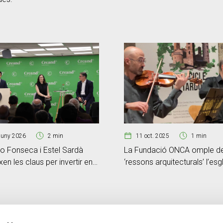
11 oct. 2025
1 min
juny 2026
2 min
La Fundació ONCA omple d
o Fonseca i Estel Sardà
‘ressons arquitecturals’ l’esg
xen les claus per invertir en
de Santa Coloma
 d’incertesa