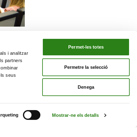
Permet-les totes
ls i analitzar
EL NOSTRE GRUP
ls partners
tiu
Creand Crèdit Andorrà
Permetre la selecció
 combinar
Creand Wealth Management Espanya
els seus
Creand Wealth & Securities Luxemburg
Denega
Creand Wealth Management EE. UU.
rqueting
Mostrar-ne els detalls
Avís Legal
Política de cookies
Política de privacitat