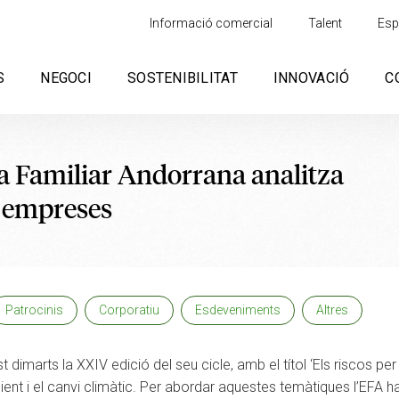
Informació comercial
Talent
Esp
S
NEGOCI
SOSTENIBILITAT
INNOVACIÓ
C
a Familiar Andorrana analitza
es empreses
Patrocinis
Corporatiu
Esdeveniments
Altres
imarts la XXIV edició del seu cicle, amb el títol ‘Els riscos per 
mbient i el canvi climàtic. Per abordar aquestes temàtiques l’EFA