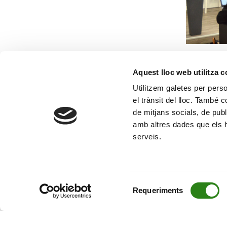
Aquest lloc web utilitza 
Utilitzem galetes per person
el trànsit del lloc. També 
de mitjans socials, de publ
amb altres dades que els hà
serveis.
Selecció
Requeriments
de
consentiment
© Creand