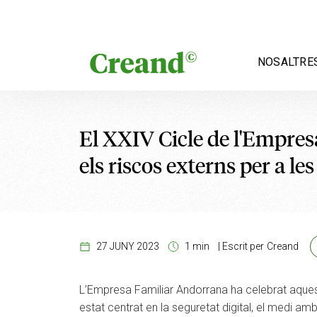
Vés al contingut
NOSALTRE
El XXIV Cicle de l'Empres
els riscos externs per a l
27 JUNY 2023
1 min
|
Escrit per
Creand
L’Empresa Familiar Andorrana ha celebrat aquest d
estat centrat en la seguretat digital, el medi a