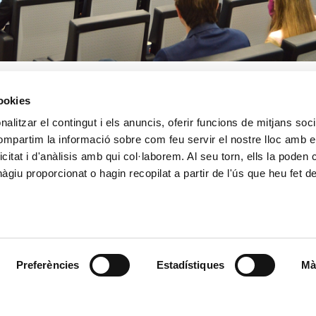
cookies
alitzar el contingut i els anuncis, oferir funcions de mitjans socia
CONTACTE
MÉS CREAND
compartim la informació sobre com feu servir el nostre lloc amb e
+376 88 88 88
Govern Corpora
icitat i d'anàlisis amb qui col·laborem. Al seu torn, ells la poden
Actualitat
giu proporcionat o hagin recopilat a partir de l'ús que heu fet d
Espai premsa
Preferències
Estadístiques
Mà