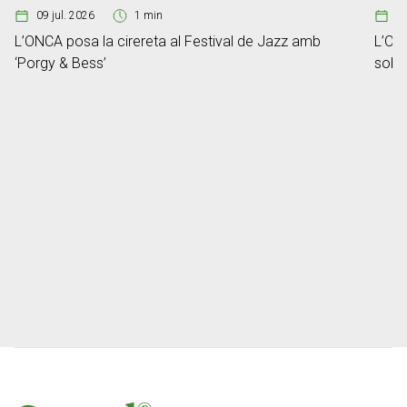
09 jul. 2026
1 min
2
L’ONCA posa la cirereta al Festival de Jazz amb
L’ONC
‘Porgy & Bess’
sobre