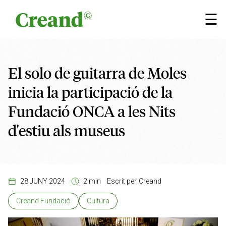
Vés al contingut
×
☰
El solo de guitarra de Moles
inicia la participació de la
Fundació ONCA a les Nits
d'estiu als museus
28 JUNY 2024
2 min
Escrit per
Creand
Creand Fundació
Cultura