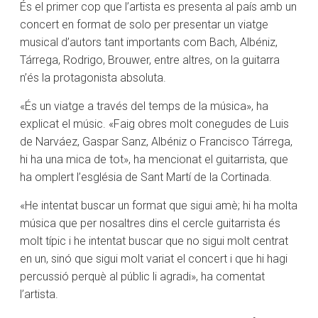
És el primer cop que l’artista es presenta al país amb un
concert en format de solo per presentar un viatge
musical d’autors tant importants com Bach, Albéniz,
Tárrega, Rodrigo, Brouwer, entre altres, on la guitarra
n’és la protagonista absoluta.
«És un viatge a través del temps de la música», ha
explicat el músic. «Faig obres molt conegudes de Luis
de Narváez, Gaspar Sanz, Albéniz o Francisco Tárrega,
hi ha una mica de tot», ha mencionat el guitarrista, que
ha omplert l’església de Sant Martí de la Cortinada.
«He intentat buscar un format que sigui amè; hi ha molta
música que per nosaltres dins el cercle guitarrista és
molt típic i he intentat buscar que no sigui molt centrat
en un, sinó que sigui molt variat el concert i que hi hagi
percussió perquè al públic li agradi», ha comentat
l’artista.