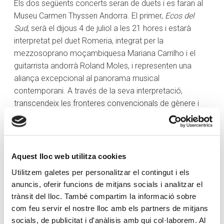
Els dos següents concerts seran de duets i es faran al
Museu Carmen Thyssen Andorra. El primer,
Ecos del
Sud
, serà el dijous 4 de juliol a les 21 hores i estarà
interpretat pel duet Romeria, integrat per la
mezzosoprano moçambiquesa Mariana Carrilho i el
guitarrista andorrà Roland Moles, i representen una
aliança excepcional al panorama musical
contemporani. A través de la seva interpretació,
transcendeix les fronteres convencionals de gènere i
estil, oferint un repertori d’obres clàssiques per difondre
la riquesa i la complexitat de les expressions musicals
populars de diverses cultures, reconeixent i celebrant la
singularitat de cada tradició.
Aquest lloc web utilitza cookies
Utilitzem galetes per personalitzar el contingut i els
El segon concert que també es farà al Museu Carmen
anuncis, oferir funcions de mitjans socials i analitzar el
Thyssen Andorra, el 25 de juliol, a les 20 hores, el duran
trànsit del lloc. També compartim la informació sobre
a terme un duet de violins de la Jonca, format per Jordi
com feu servir el nostre lloc amb els partners de mitjans
Carro i Adrià Lupiañez, i presentaran un programa
socials, de publicitat i d'anàlisis amb qui col·laborem. Al
clàssic en el marc de l’exposició SONS. Analogies