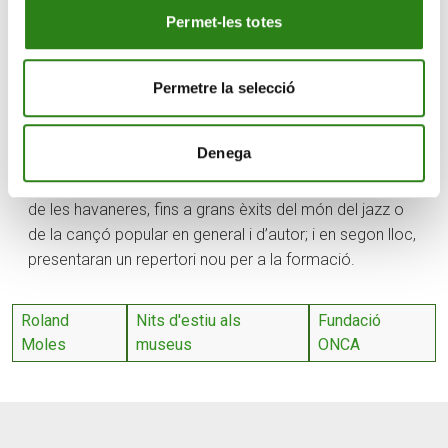
presentarà temes nous per donar continuïtat al seu
Permet-les totes
recent EP,
Veu silen
t. L’actuació es farà al Museu de
l’Automòbil a Encamp, el 9 d’agost, a les 19 hores, i
presentaran cançons interpretades a partir de la veu i la
Permetre la selecció
guitarra i que estan basades en poemes d’autors
andorrans. El duet crearà un diàleg al llarg del concert
Denega
amb l’objectiu de recuperar cançons d’arreu, de
diversos estils i gèneres, des dels sons més tradicionals
de les havaneres, fins a grans èxits del món del jazz o
de la cançó popular en general i d’autor; i en segon lloc,
presentaran un repertori nou per a la formació.
Roland
Nits d'estiu als
Fundació
Moles
museus
ONCA