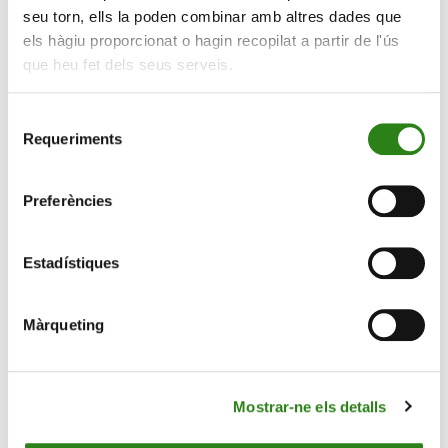
seu torn, ells la poden combinar amb altres dades que
musicals en la pintura. Els dos artistes són alumnes de
els hàgiu proporcionat o hagin recopilat a partir de l'ús
l’Institut de Música del Comú d’Andorra la Vella i
que heu fet dels seus serveis.
compaginen la seva formació amb la de la Jonca, sota
el mestratge dels professionals de l’ONCA i dels
Selecció
directors convidats.
Requeriments
de
consentiment
Preferències
Estadístiques
Màrqueting
Mostrar-ne els detalls
Finalment, el duet format per David Sanz i Roser Puigbò