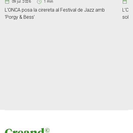
09 jul. 2026
1 min
2
L’ONCA posa la cirereta al Festival de Jazz amb
L’ONC
‘Porgy & Bess’
sobre