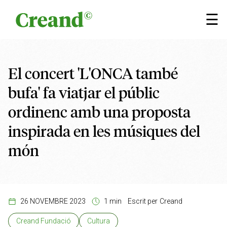
Vés al contingut
×
☰
El concert 'L'ONCA també
bufa' fa viatjar el públic
ordinenc amb una proposta
inspirada en les músiques del
món
26 NOVEMBRE 2023
1 min
Escrit per
Creand
Creand Fundació
Cultura