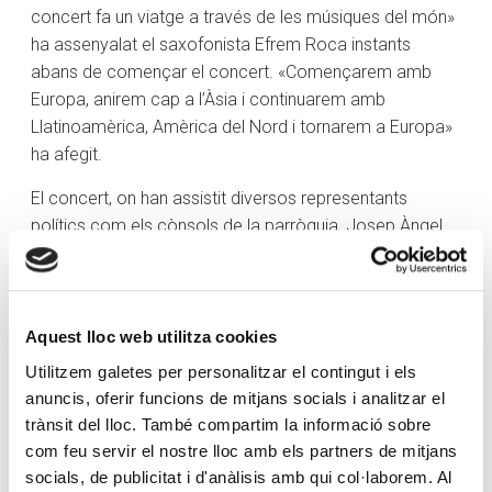
concert fa un viatge a través de les músiques del món»
ha assenyalat el saxofonista Efrem Roca instants
abans de començar el concert. «Començarem amb
Europa, anirem cap a l’Àsia i continuarem amb
Llatinoamèrica, Amèrica del Nord i tornarem a Europa»
ha afegit.
El concert, on han assistit diversos representants
polítics com els cònsols de la parròquia, Josep Àngel
Mortés i Eva Choy, ha comptat amb un repertori format
per peces de Bach, Verdi, Gershwin i Walters, entre
altres compositors. «Començarem amb peces del
barroc i anirem viatjant a través de la història cap a una
Aquest lloc web utilitza cookies
música més moderna. També interpretarem òperes i
Utilitzem galetes per personalitzar el contingut i els
peces creades originalment per a piano» ha assenyalat
anuncis, oferir funcions de mitjans socials i analitzar el
Roca, tot assegurant que es tracta d’un repertori molt
trànsit del lloc. També compartim la informació sobre
variat.
com feu servir el nostre lloc amb els partners de mitjans
socials, de publicitat i d'anàlisis amb qui col·laborem. Al
La formació de l’ONCA -que va estrenar aquest concert