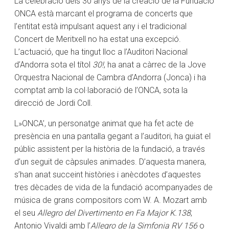
La celebració dels 30 anys de la creació de la Fundació
ONCA està marcant el programa de concerts que
l’entitat està impulsant aquest any i el tradicional
Concert de Meritxell no ha estat una excepció.
L’actuació, que ha tingut lloc a l’Auditori Nacional
d’Andorra sota el títol
30!
, ha anat a càrrec de la Jove
Orquestra Nacional de Cambra d’Andorra (Jonca) i ha
comptat amb la col·laboració de l’ONCA, sota la
direcció de Jordi Coll.
L»ONCA’, un personatge animat que ha fet acte de
presència en una pantalla gegant a l’auditori, ha guiat el
públic assistent per la història de la fundació, a través
d’un seguit de càpsules animades. D’aquesta manera,
s’han anat succeint històries i anècdotes d’aquestes
tres dècades de vida de la fundació acompanyades de
música de grans compositors com W. A. Mozart amb
el seu
Allegro del Divertimento en Fa Major K.138
,
Antonio Vivaldi amb l’
Allegro de la Simfonia RV 156
o