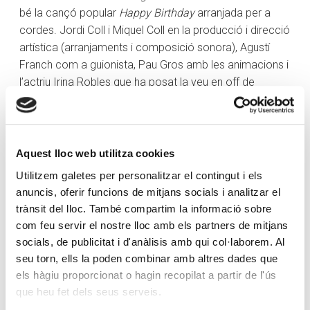
bé la cançó popular
Happy Birthday
arranjada per a
cordes. Jordi Coll i Miquel Coll en la producció i direcció
artística (arranjaments i composició sonora), Agustí
Franch com a guionista, Pau Gros amb les animacions i
l’actriu Irina Robles que ha posat la veu en off de
l’ONCA, han estat altres de les persones implicades en
la creació d’aquest espectacle.
Miquel Coll ha destacat que s’ha volgut dissenyar un
Aquest lloc web utilitza cookies
recorregut «suau, familiar, molt amè, combinat amb un
Utilitzem galetes per personalitzar el contingut i els
repertori que s’ha tocat durant aquests 30 anys a
anuncis, oferir funcions de mitjans socials i analitzar el
l’ONCA». En aquest sentit, ha posat en relleu que els que
trànsit del lloc. També compartim la informació sobre
coneixen el projecte de la Fundació ONCA han pogut
com feu servir el nostre lloc amb els partners de mitjans
reviure molts dels moments importants i aquells que no,
socials, de publicitat i d'anàlisis amb qui col·laborem. Al
s’hauran pogut fer «una idea molt bona del que és, el
seu torn, ells la poden combinar amb altres dades que
concepte», ja que ha subratllat que «no és una
els hàgiu proporcionat o hagin recopilat a partir de l'ús
orquestra, és un conjunt de coses». Al seu torn, Jordi
que heu fet dels seus serveis.
Coll, ha manifestat que en el disseny del concert s’ha