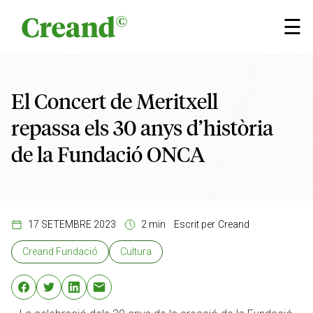
Vés al contingut
×
☰
El Concert de Meritxell
repassa els 30 anys d’història
de la Fundació ONCA
17 SETEMBRE 2023
2 min
Escrit per
Creand
Creand Fundació
Cultura