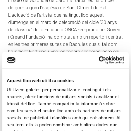
El solo de violoncel de Carolina Bartumeu ha omplert
de gom a gom l’església de Sant Climent de Pal.
L’actuació de l’artista, que ha tingut lloc aquest
diumenge en el marc de celebració del cicle ’30 anys
de clàssica’ de la Fundació ONCA -emprada pel Govern
i Creand Fundació- ha comptat amb un repertori centrat
en les tres primeres suites de Bach, les quals, tal com
ha indicat Bartumeu, «no les tocaré senceres, però els
assistents gaudiran d’algunes danses de cada suite».
A més, l’artista ha afegit al repertori musical tres peces
«significatives» per a violoncel, com són el
Cisne
de
Aquest lloc web utilitza cookies
Saint Saens, una cançó popular basca que parla «d’un
Utilitzem galetes per personalitzar el contingut i els
ocell» i el cant dels ocells com «un petit homenatge a
anuncis, oferir funcions de mitjans socials i analitzar el
Pau Casals». En relació amb l’actuació de l’artista a
trànsit del lloc. També compartim la informació sobre
l’església, Bartumeu ha manifestat que «sempre
com feu servir el nostre lloc amb els partners de mitjans
m’agrada tocar a Andorra, sempre és un plaer» perquè
socials, de publicitat i d'anàlisis amb qui col·laborem. Al
«em sento molt d’aquí, però no hi visc». Així doncs, ha
seu torn, ells la poden combinar amb altres dades que
ressaltat la bona acústica de l’indret, asseverant que