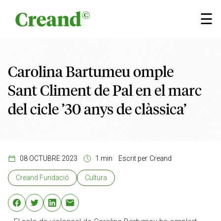
Vés al contingut
×
☰
Carolina Bartumeu omple
Sant Climent de Pal en el marc
del cicle ’30 anys de clàssica’
08 OCTUBRE 2023
1 min
Escrit per
Creand
Creand Fundació
Cultura