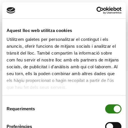
Vés al contingut
×
☰
Aquest lloc web utilitza cookies
Perspectives. Informe
Utilitzem galetes per personalitzar el contingut i els
anuncis, oferir funcions de mitjans socials i analitzar el
Trimestral 4T
trànsit del lloc. També compartim la informació sobre
com feu servir el nostre lloc amb els partners de mitjans
socials, de publicitat i d'anàlisis amb qui col·laborem. Al
seu torn, ells la poden combinar amb altres dades que
els hàgiu proporcionat o hagin recopilat a partir de l'ús
17 OCTUBRE 2025
1 min
Escrit per
Creand
que heu fet dels seus serveis.
Selecció
Requeriments
de
consentiment
Preferències