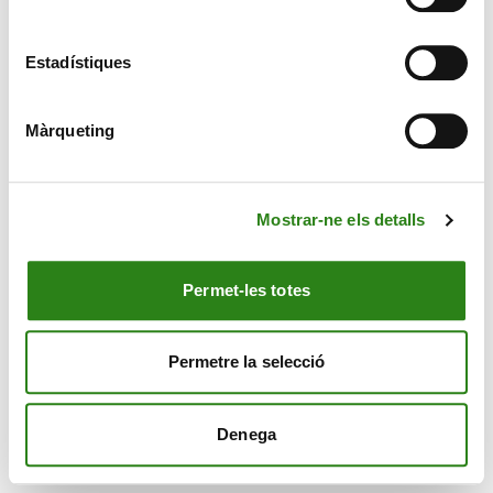
Estadístiques
CONTACTE
Màrqueting
MÉS CREAND
Mostrar-ne els detalls
EL NOSTRE GRUP
Permet-les totes
Permetre la selecció
© Creand
Avís Legal
Política de cookies
Política de privacitat
Denega