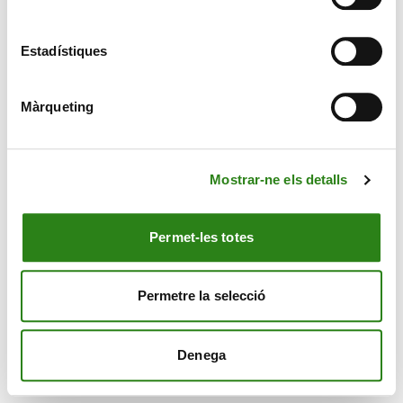
Estadístiques
CONTACTE
Màrqueting
MÉS CREAND
Mostrar-ne els detalls
EL NOSTRE GRUP
Permet-les totes
Permetre la selecció
© Creand
Avís Legal
Política de cookies
Política de privacitat
Denega