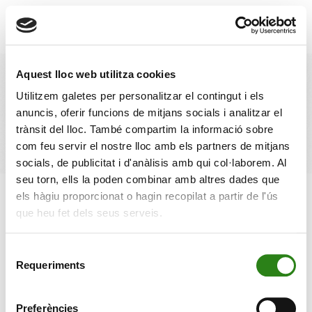
Vés al contingut
×
☰
Aquest lloc web utilitza cookies
Perspectives. Informe
Utilitzem galetes per personalitzar el contingut i els
anuncis, oferir funcions de mitjans socials i analitzar el
Trimestral 2T
trànsit del lloc. També compartim la informació sobre
com feu servir el nostre lloc amb els partners de mitjans
socials, de publicitat i d'anàlisis amb qui col·laborem. Al
seu torn, ells la poden combinar amb altres dades que
els hàgiu proporcionat o hagin recopilat a partir de l'ús
27 ABRIL 2026
1 min
Escrit per
Creand
que heu fet dels seus serveis.
Selecció
Requeriments
de
consentiment
Preferències