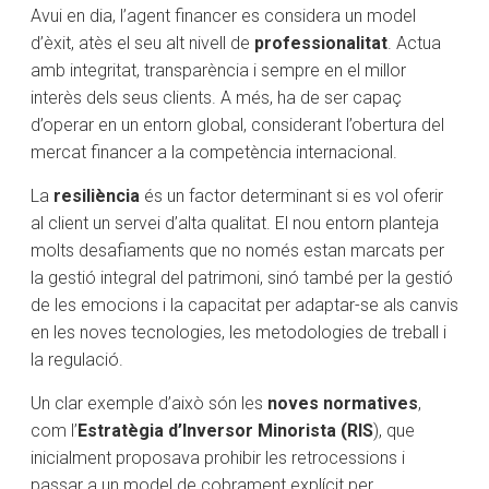
Avui en dia, l’agent financer es considera un model
d’èxit, atès el seu alt nivell de
professionalitat
. Actua
amb integritat, transparència i sempre en el millor
interès dels seus clients. A més, ha de ser capaç
d’operar en un entorn global, considerant l’obertura del
mercat financer a la competència internacional.
La
resiliència
és un factor determinant si es vol oferir
al client un servei d’alta qualitat. El nou entorn planteja
molts desafiaments que no només estan marcats per
la gestió integral del patrimoni, sinó també per la gestió
de les emocions i la capacitat per adaptar-se als canvis
en les noves tecnologies, les metodologies de treball i
la regulació.
Un clar exemple d’això són les
noves normatives
,
com l’
Estratègia d’Inversor Minorista (RIS
), que
inicialment proposava prohibir les retrocessions i
passar a un model de cobrament explícit per