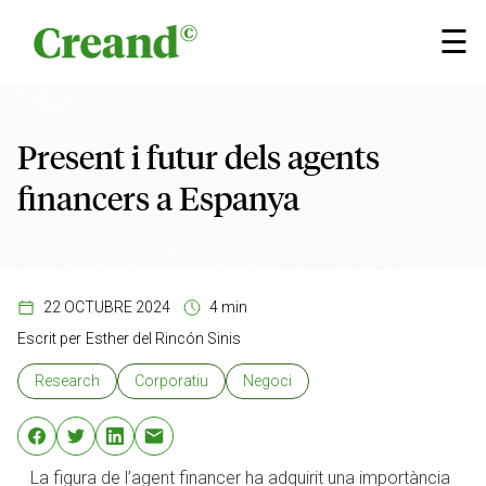
Vés al contingut
×
☰
Present i futur dels agents
financers a Espanya
22 OCTUBRE 2024
4 min
Escrit per
Esther del Rincón Sinis
Research
Corporatiu
Negoci
La figura de l’agent financer ha adquirit una importància