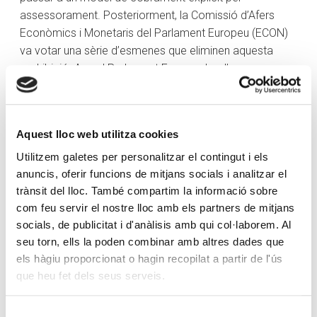
assessorament. Posteriorment, la Comissió d’Afers
Econòmics i Monetaris del Parlament Europeu (ECON)
va votar una sèrie d’esmenes que eliminen aquesta
prohibició. Ara, el Parlament Europeu ha d’aprovar
aquestes esmenes i debatre’n la incorporació. A
Espanya, això afecta significativament els ingressos
per comissions en la gestió d’actius.
Aquest lloc web utilitza cookies
En termes de
competència i coneixement
, la
Utilitzem galetes per personalitzar el contingut i els
formació contínua és essencial. Els agents financers
anuncis, oferir funcions de mitjans socials i analitzar el
tenen l’obligació per normativa de complir amb una
trànsit del lloc. També compartim la informació sobre
sèrie de requisits de formació, experiència i
com feu servir el nostre lloc amb els partners de mitjans
coneixement per tal de poder exercir la seva activitat.
socials, de publicitat i d'anàlisis amb qui col·laborem. Al
Aquest fet ha comportat un augment de la
seu torn, ells la poden combinar amb altres dades que
professionalització i de la recerca de l’excel·lència.
els hàgiu proporcionat o hagin recopilat a partir de l'ús
que heu fet dels seus serveis.
A més de les qualitats ja conegudes que ha de tenir
present un agent financer, com ara l’orientació al client,
Selecció