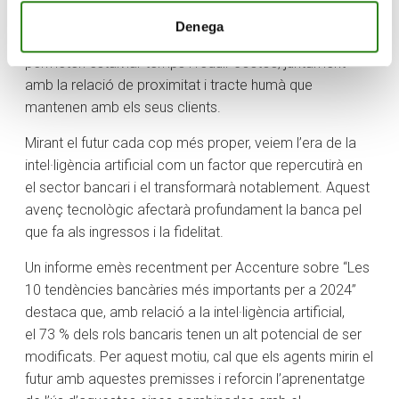
fidelització. Aquests professionals entenen el valor
Denega
afegit que suposen les eines automatitzades que
permeten estalviar temps i reduir costos, juntament
amb la relació de proximitat i tracte humà que
mantenen amb els seus clients.
Mirant el futur cada cop més proper, veiem l’era de la
intel·ligència artificial com un factor que repercutirà en
el sector bancari i el transformarà notablement. Aquest
avenç tecnològic afectarà profundament la banca pel
que fa als ingressos i la fidelitat.
Un informe emès recentment per Accenture sobre “Les
10 tendències bancàries més importants per a 2024”
destaca que, amb relació a la intel·ligència artificial,
el 73 % dels rols bancaris tenen un alt potencial de ser
modificats. Per aquest motiu, cal que els agents mirin el
futur amb aquestes premisses i reforcin l’aprenentatge