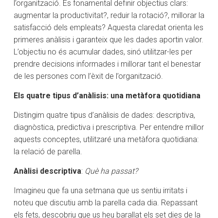
l’organització. És fonamental definir objectius clars:
augmentar la productivitat?, reduir la rotació?, millorar la
satisfacció dels empleats? Aquesta claredat orienta les
primeres anàlisis i garanteix que les dades aportin valor.
L’objectiu no és acumular dades, sinó utilitzar-les per
prendre decisions informades i millorar tant el benestar
de les persones com l’èxit de l’organització.
Els quatre tipus d’anàlisis: una metàfora quotidiana
Distingim quatre tipus d’anàlisis de dades: descriptiva,
diagnòstica, predictiva i prescriptiva. Per entendre millor
aquests conceptes, utilitzaré una metàfora quotidiana:
la relació de parella.
Anàlisi descriptiva
:
Què ha passat?
Imagineu que fa una setmana que us sentiu irritats i
noteu que discutiu amb la parella cada dia. Repassant
els fets, descobriu que us heu barallat els set dies de la