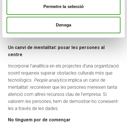
l’organització aviat.
Permetre la selecció
Anàlisi prescriptiva
: Proposem revisar els salaris per
igualar-los al mercat, fer enquestes de clima laboral
Denega
anualment i implementar entrevistes de sortida per
entendre millor les raons de la rotació.
Un canvi de mentalitat: posar les persones al
centre
Incorporar l’analítica en els projectes d’una organització
sovint requereix superar obstacles culturals més que
tecnològics.
People analytics
implica un canvi de
mentalitat: reconèixer que les persones mereixen tanta
atenció com altres recursos clau de l’empresa. Si
valorem les persones, hem de demostrar-ho coneixent-
les a través de les dades.
No tinguem por de començar