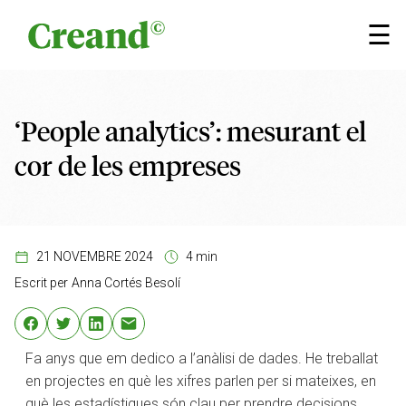
Vés al contingut
×
☰
‘People analytics’: mesurant el
cor de les empreses
21 NOVEMBRE 2024
4 min
Escrit per
Anna Cortés Besolí
Fa anys que em dedico a l’anàlisi de dades. He treballat
en projectes en què les xifres parlen per si mateixes, en
què les estadístiques són clau per prendre decisions