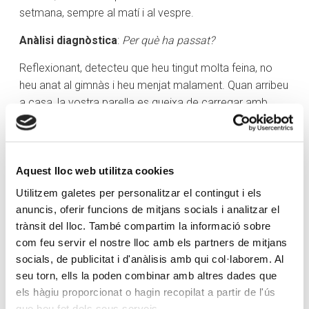
setmana, sempre al matí i al vespre.
Anàlisi diagnòstica
:
Per què ha passat?
Reflexionant, detecteu que heu tingut molta feina, no
heu anat al gimnàs i heu menjat malament. Quan arribeu
a casa, la vostra parella es queixa de carregar amb
totes les tasques familiars, i això incrementa la tensió.
Anàlisi predictiva
:
Què passarà?
Aquest lloc web utilitza cookies
Si continueu així, és probable que acabin sorgint
converses sobre un possible divorci.
Utilitzem galetes per personalitzar el contingut i els
anuncis, oferir funcions de mitjans socials i analitzar el
Anàlisi prescriptiva
:
Què puc fer per evitar-ho?
trànsit del lloc. També compartim la informació sobre
com feu servir el nostre lloc amb els partners de mitjans
Aquí és on proposeu solucions: intentar respectar els
socials, de publicitat i d'anàlisis amb qui col·laborem. Al
horaris laborals, recuperar els bons hàbits, contractar
seu torn, ells la poden combinar amb altres dades que
una persona que ajudi en les tasques domèstiques i
els hàgiu proporcionat o hagin recopilat a partir de l'ús
reservar una nit a la setmana per anar al cinema i sopar
que heu fet dels seus serveis.