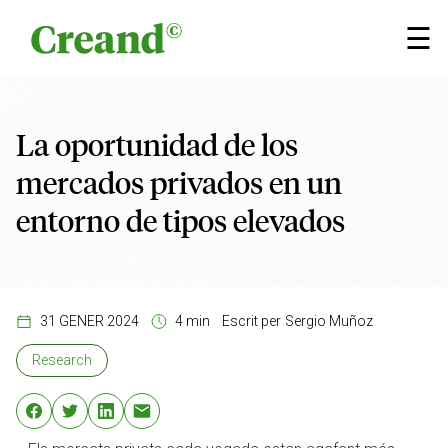
Vés al contingut
×
☰
La oportunidad de los
mercados privados en un
entorno de tipos elevados
31 GENER 2024
4 min
Escrit per
Sergio Muñoz
Research