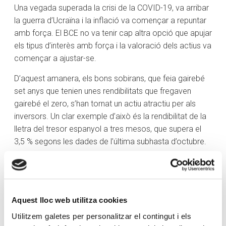
Una vegada superada la crisi de la COVID-19, va arribar
la guerra d’Ucraïna i la inflació va començar a repuntar
amb força. El BCE no va tenir cap altra opció que apujar
els tipus d’interès amb força i la valoració dels actius va
començar a ajustar-se.
D’aquest amanera, els bons sobirans, que feia gairebé
set anys que tenien unes rendibilitats que fregaven
gairebé el zero, s’han tornat un actiu atractiu per als
inversors. Un clar exemple d’això és la rendibilitat de la
lletra del tresor espanyol a tres mesos, que supera el
3,5 % segons les dades de l’última subhasta d’octubre.
La realitat en aquests moments continua sent
complicada per als inversors d’actius tradicionals. Si bé
els bons estan tornant a oferir rendibilitats interessants,
la inflació és en molts casos superior a aquestes
Aquest lloc web utilitza cookies
rendibilitats i segueix reduint els estalvis dels inversors
Utilitzem galetes per personalitzar el contingut i els
en termes reals. A més, la tradicional cartera 60-40,