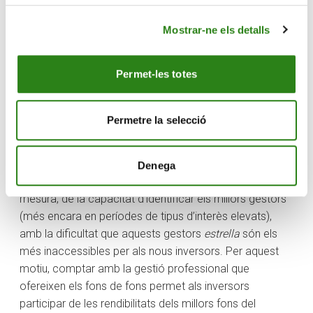
cinc bilions de dòlars dels EUA i, segons el proveïdor de
dades financeres Preqin, aquesta xifra es duplicarà el
Mostrar-ne els detalls
2026.
Una de les formes més eficients d’accedir al
private
Permet-les totes
equity
és la inversió a través d’un fons de fons. Aquest
tipus de vehicle ofereix a l’inversor accés a una cartera
de diversos fons, la qual cosa afavoreix la
Permetre la selecció
diversificació i dona accés a fons generalment
inaccessibles per a la majoria dels inversors.
Denega
L’èxit en les estratègies de
private equity
depèn, en gran
mesura, de la capacitat d’identificar els millors gestors
(més encara en períodes de tipus d’interès elevats),
amb la dificultat que aquests gestors
estrella
són els
més inaccessibles per als nous inversors. Per aquest
motiu, comptar amb la gestió professional que
ofereixen els fons de fons permet als inversors
participar de les rendibilitats dels millors fons del