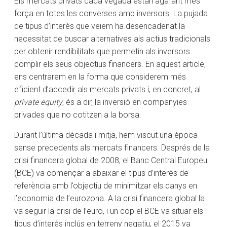
Els mercats privats cada vegada estan agafant més
força en totes les converses amb inversors. La pujada
de tipus d’interès que veiem ha desencadenat la
necessitat de buscar alternatives als actius tradicionals
per obtenir rendibilitats que permetin als inversors
complir els seus objectius financers. En aquest article,
ens centrarem en la forma que considerem més
eficient d’accedir als mercats privats i, en concret, al
private equity
, és a dir, la inversió en companyies
privades que no cotitzen a la borsa.
Durant l’última dècada i mitja, hem viscut una època
sense precedents als mercats financers. Després de la
crisi financera global de 2008, el Banc Central Europeu
(BCE) va començar a abaixar el tipus d’interès de
referència amb l’objectiu de minimitzar els danys en
l’economia de l’eurozona. A la crisi financera global la
va seguir la crisi de l’euro, i un cop el BCE va situar els
tipus d’interès inclús en terreny negatiu, el 2015 va