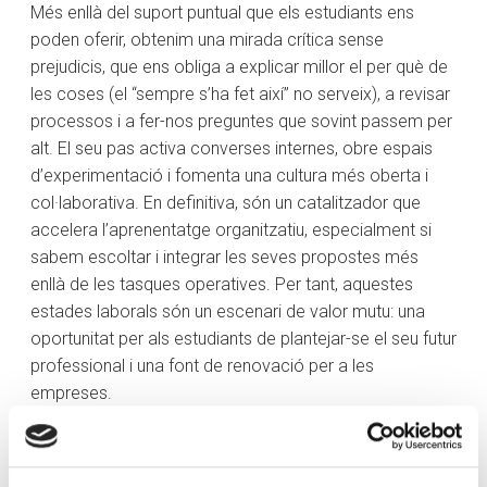
Més enllà del suport puntual que els estudiants ens
poden oferir, obtenim una mirada crítica sense
prejudicis, que ens obliga a explicar millor el per què de
les coses (el “sempre s’ha fet així” no serveix), a revisar
processos i a fer-nos preguntes que sovint passem per
alt. El seu pas activa converses internes, obre espais
d’experimentació i fomenta una cultura més oberta i
col·laborativa. En definitiva, són un catalitzador que
accelera l’aprenentatge organitzatiu, especialment si
sabem escoltar i integrar les seves propostes més
enllà de les tasques operatives. Per tant, aquestes
estades laborals són un escenari de valor mutu: una
oportunitat per als estudiants de plantejar-se el seu futur
professional i una font de renovació per a les
empreses.
Amb aquesta visió, i amb l’objectiu de fer que aquest
període vagi més enllà de col·laborar amb un