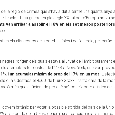
ió de la regió de Crimea que s’havia dut a terme uns quants anys 
de l’esclat d’una guerra en ple segle XXI al cor d’Europa no va se
s van arribar a assolir el 18% en els set mesos posteriors a
oxx.
vist en els alts costos dels combustibles i de l’energia, pel car
gnes negres l’origen dels quals estava allunyat de l’àmbit puramen
 els atemptats terroristes de l’11-S a Nova York, que van provo
7,1%,
i un acumulat màxim de prop del 17% en un mes
. L’efec
 els quals destaca el -6,6% de l’Euro Stoxx. L’altra cara de la m
cació més que suficient de per què se’l coneix com a índex de la
 govern britànic per votar la possible sortida del país de la Uni
 52% a la sortida de la UE va generar una reacció inicial als merca