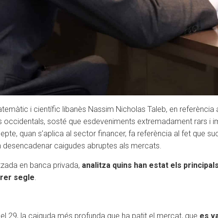
emàtic i científic libanès Nassim Nicholas Taleb, en referència 
 occidentals, sosté que esdeveniments extremadament rars i im
te, quan s’aplica al sector financer, fa referència al fet que 
den desencadenar caigudes abruptes als mercats.
litzada en banca privada,
analitza quins han estat els principa
rrer segle
.
del 29, la caiguda més profunda que ha patit el mercat, que
es va