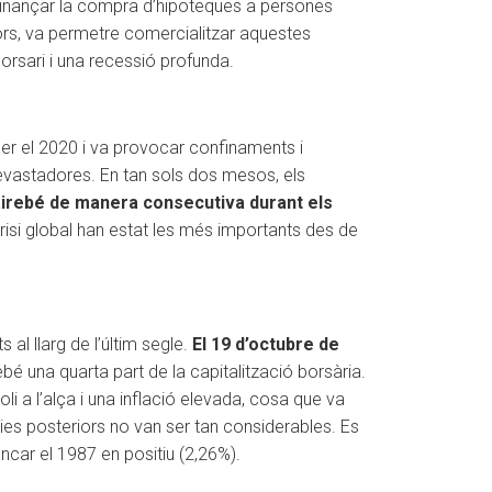
r finançar la compra d’hipoteques a persones
iors, va permetre comercialitzar aquestes
borsari i una recessió profunda.
er el 2020 i va provocar confinaments i
vastadores. En tan sols dos mesos, els
gairebé de manera consecutiva durant els
isi global han estat les més importants des de
al llarg de l’últim segle.
El 19 d’octubre de
irebé una quarta part de la capitalització borsària.
i a l’alça i una inflació elevada, cosa que va
dies posteriors no van ser tan considerables. Es
car el 1987 en positiu (2,26%).