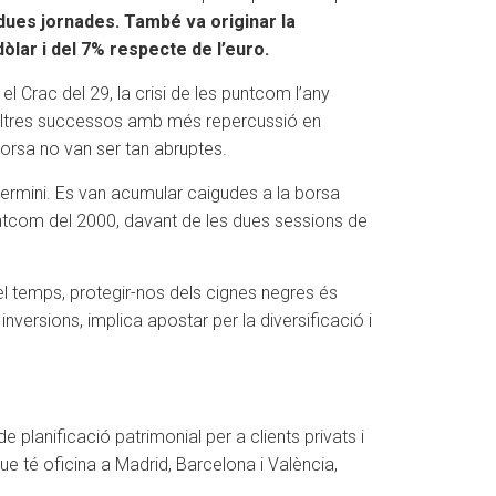
dues jornades. També va originar la
òlar i del 7% respecte de l’euro.
el Crac del 29, la crisi de les puntcom l’any
d’altres successos amb més repercussió en
 borsa no van ser tan abruptes.
termini. Es van acumular caigudes a la borsa
untcom del 2000, davant de les dues sessions de
l temps, protegir-nos dels cignes negres és
nversions, implica apostar per la diversificació i
planificació patrimonial per a clients privats i
que té oficina a Madrid, Barcelona i València,