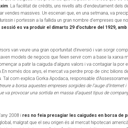
àxim
. La facilitat de crèdits, uns nivells alts d’endeutament dels
r vendes massives. Un escenari que, en una setmana, va precipit
endurissin i portessin a la fallida un gran nombre d’empreses que 
sessió es va produir el dimarts 29 d’octubre del 1929, amb
sors van veure una gran oportunitat d’inversió i van sorgir com
ntaven models de negocis que feien servir com a base la xarxa mu
mençar a patir la caiguda d’alguns valors i va contagiar la por 
.
En només dos anys, el mercat va perdre prop de cinc bilions d
s
. Tal com explica Gorka Apodaca, responsable d’Assessorament
treure a borsa aquestes empreses sorgides de l’auge d’Internet i
ue va provocar una sortida en massa d’aquest tipus de companyies
l’any 2008 i
res no feia presagiar les caigudes en borsa de 
 global, malgrat que el seu origen és al mercat hipotecari amer