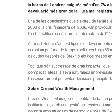
l
a borsa de Londres caigués més d’un 7% a la
devaluació més gran de la lliura mai registra
Una de les conclusions que s’extreu de l’anàlisi 
2000 o la crisi financera del 2008, van provoc
l’àmbit polític i humà, com els atemptats de l’11
A més, l’efecte d’aquest tipus d’esdeveniments d
durant un període de temps molt més llarg (33 
caigudes després del Brexit o els dos mesos en 
Tot i que són successos de gran impacte i que,
complicat, atesa la seva naturalesa imprevisible.
l’assessorament per evitar decisions precipit
Sobre Creand Wealth Management
Creand Wealth Management, entitat de banca priva
institucionals, amb una gestió professional i una 
compta amb un volum de negoci de més de 3.40