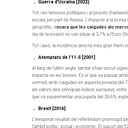
Guerra d’Ucraïna [2022]
Tot i les tensions polítiques i el procés d’annex
escala per part de Rússia. L’impacte a la borsa 
geopolític, e
ncara que les caigudes als mercat
dia de la invasió es van situar al 3,7% a l’Euro St
Tot i això, la incidència directa més gran l’hem 
Atemptats de l’11-S [2001]
Al llarg de l’últim segle, també s’han viscut ci
impacte en les borses. És el que va passar amb
vermell, amb caigudes en aquesta jornada del 
els valors dels principals índexs europeus, entre
que va experimentar una pujada del 26,6%, expli
Brexit [2016]
L’inesperat resultat del referèndum promogut pel
l’àmbit polític, social i econòmic. El suport del