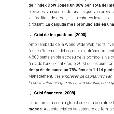
de l’índex Dow Jones un 86% per sota del m
elevades, van ser els detonants que van provoca
les facilitats de crèdit, fins aleshores laxes, s’
circulant.
La caiguda més pronunciada en una 
Crisi de les puntcom [2000]
Amb l’arribada de la World Wide Web molts inver
l’auge d’Internet i del comerç electrònic, prese
4.800 punts en ple apogeu de la bombolla, va co
l’inici de l’anomenat efecte 2000 de les puntcom
després de caure un 78% fins als 1.114 punt
Management,
“les empreses de capital risc van 
la seva valoració que no es van complir; cosa q
Crisi financera [2008]
L’economia a escala global creixia a bon ritme 
mesos
. Aquesta crisi es va estendre de forma