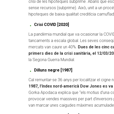
crisi de les hipoteques subprime. Abans que escl
sense recursos (subprime). Això, unit a un proc
hipoteques de baixa qualitat creditícia camuflada,
Crisi COVID [2020]
La pandèmia mundial que va ocasionar la COVID-
tancaments a escala global. Les seves conseq
mercats van caure un 40%.
Dues de les cinc c
primers dies de la crisi sanitària, el 12/03/20
la Segona Guerra Mundial.
Dilluns negre [1987]
Cal remuntar-se 36 anys per localitzar el cigne 
1987, l’índex nord-americà Dow Jones es va
Gorka Apodaca explica que “els motius d’una corr
provocar vendes massives per part d’inversors pa
van marcar unes caigudes màximes acumulades de