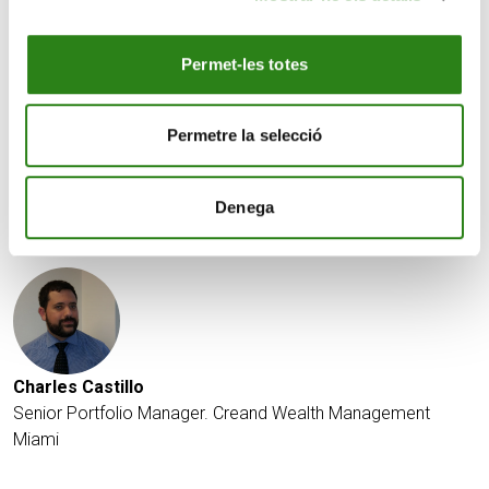
bonos a 10 años se situó ocho puntos básicos por
debajo, en el 4,18%. Esta caída de los rendimientos se
Permet-les totes
produjo tras una decepcionante subasta de bonos a 2
años por valor de 63.000 millones de dólares.
Permetre la selecció
Informe semanal
Denega
Escrit per
Charles Castillo
Senior Portfolio Manager. Creand Wealth Management
Miami