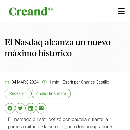
Vés al contingut
×
☰
El Nasdaq alcanza un nuevo
máximo histórico
04 MARÇ 2024
1 min
Escrit per
Charles Castillo
Research
Anàlisi financera
El mercado bursátil cotizó con cautela durante la
primera mitad de la semana, pero los compradores