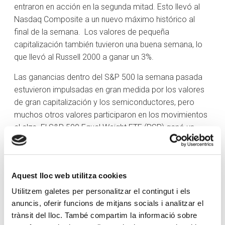
entraron en acción en la segunda mitad. Esto llevó al
Nasdaq Composite a un nuevo máximo histórico al
final de la semana. Los valores de pequeña
capitalización también tuvieron una buena semana, lo
que llevó al Russell 2000 a ganar un 3%.
Las ganancias dentro del S&P 500 la semana pasada
estuvieron impulsadas en gran medida por los valores
de gran capitalización y los semiconductores, pero
muchos otros valores participaron en los movimientos
al alza. El S&P 500 Equal Weight ETF (RSP) ganó un
1,2%, pero el índice de semiconductores (SOX) se
disparó un 6,8% en la semana. Las acciones de NVIDIA
(NVDA) y Meta Platforms (META), por ejemplo, ganaron
Aquest lloc web utilitza cookies
un 4,4% y un 3,7%, respectivamente. Salesforce (CRM),
componente del Dow Jones, fue otra de las ganadoras
Utilitzem galetes per personalitzar el contingut i els
destacadas tras presentar sus resultados, con una
anuncis, oferir funcions de mitjans socials i analitzar el
subida del 8,2% esta semana.
trànsit del lloc. També compartim la informació sobre