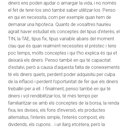
diners ens poden ajudar o amargar la vida, i no només
el fet de tenir-los sinó també saber utilitzar-los. Penso
en qui en necessita, com per exemple quan hem de
demanar una hipoteca. Quants de vosaltres hauríeu
agraït haver estudiat els conceptes del tipus d’interès, el
TIN, la TAE, tipus fix, tipus variable abans del moment
clau que és quan realment necessites el préstec i tens
poc temps, molts conceptes i qui t’ho explica és qui et
deixarà els diners. Penso també en qui té capacitat
d’estalvi, però a causa d’aquesta falta de coneixements
té els diners quiets, perdent poder adquisitiu per culpa
de la inflació i perdent l’oportunitat de fer que els diners
treballin per a ell. I finalment, penso també en qui té
diners i vol rendibilitzar-los, té més temps per
familiaritzar-se amb els conceptes de la borsa, la renda
fixa, les divises, els fons d’inversió, els productes
alternatius, l’interès simple, l’interès compost, els
dividends, els cupons… i un llarg etcètera, però la