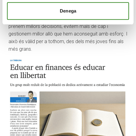
Perquè, ben mirat, formar-nos en economia no és
Denega
només una qüestió d’interès personal: és una eina de
llibertat. Quan entenem com funcionen els diners,
prenem millors decisions, evitem mals de cap i
gestionem millor allò que hem aconseguit amb esforç. I
això és vàlid per a tothom, des dels més joves fins als
més grans.