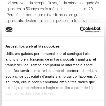
primera vegada sempre fa por, i si la primera vegada és
quan tenim 50 anys en fa més que quan en tenim 20.
Perquè per començar a invertir no calen grans
quantitats, desterrem la idea que sentim tot sovint de
“quan tingui diners ja invertiré”. No, és justament a la
inversa: per tenir diners hem d’invertir.
D’aquesta manera, doncs, crec que és evident que
Aquest lloc web utilitza cookies
l’economia és quelcom que ens afecta a tots, perquè
tots vivim en una societat on els diners són un element
Utilitzem galetes per personalitzar el contingut i els
anuncis, oferir funcions de mitjans socials i analitzar el
comú, uns els utilitzaran per a unes coses i els altres,
trànsit del lloc. També compartim la informació sobre
per a unes altres coses. Però tots hem de saber
com feu servir el nostre lloc amb els partners de mitjans
utilitzar-los perquè, al cap i a la fi, són un mitjà, no un fi
socials, de publicitat i d'anàlisis amb qui col·laborem. Al
en si mateix. És important també que tinguem sempre
seu torn, ells la poden combinar amb altres dades que
això en ment, hem de desmitificar els diners. Ens
els hàgiu proporcionat o hagin recopilat a partir de l'ús
serveixen i ens han d’ajudar, no hem de treballar
que heu fet dels seus serveis.
nosaltres per a ells sinó ells per a nosaltres perquè en si
mateixos no serveixen per a res, serveixen per gastar-