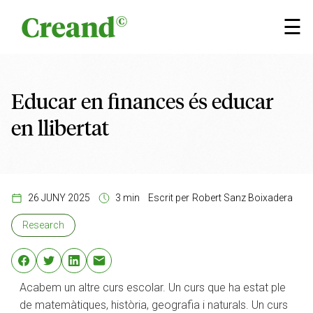
Vés al contingut
×
☰
Educar en finances és educar
en llibertat
26 JUNY 2025
3 min
Escrit per
Robert Sanz Boixadera
Research
Acabem un altre curs escolar. Un curs que ha estat ple
de matemàtiques, història, geografia i naturals. Un curs