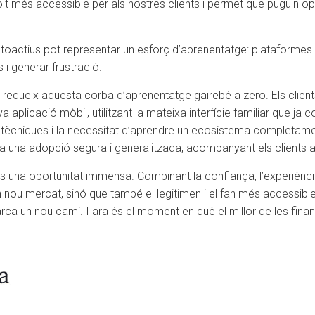
olt més accessible per als nostres clients i permet que puguin op
toactius pot representar un esforç d’aprenentatge: plataformes d’int
i generar frustració.
 redueix aquesta corba d’aprenentatge gairebé a zero. Els clien
a aplicació mòbil, utilitzant la mateixa interfície familiar que ja 
reres tècniques i la necessitat d’aprendre un ecosistema comple
 una adopció segura i generalitzada, acompanyant els clients amb
és una oportunitat immensa. Combinant la confiança, l’experiència 
un nou mercat, sinó que també el legitimen i el fan més accessib
rca un nou camí. I ara és el moment en què el millor de les finan