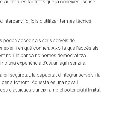
erar amb les facilitats que ja coneixen i sense
ercanvi ’difícils d’utilitzar, termes tècnics i
ts poden accedir als seus serveis de
coneixen i en què confien. Això fa que l’accés als
tament nou, la banca no només democratitza
 una experiència d’usuari àgil i senzilla.
en seguretat, la capacitat d’integrar serveis i la
le per a tothom. Aquesta és una nova i
ces clàssiques s’uneix amb el potencial il·limitat