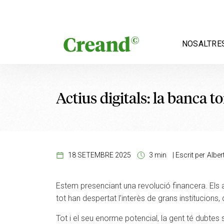
Vés al contingut
NOSALTRE
Actius digitals: la banca to
18 SETEMBRE 2025
3 min
|
Escrit per
Alber
Estem presenciant una revolució financera. Els a
tot han despertat l’interès de grans institucions
Tot i el seu enorme potencial, la gent té dubt