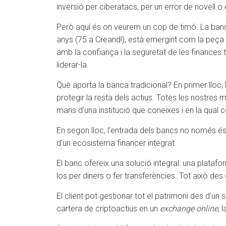
inversió per ciberatacs, per un error de novell 
Però aquí és on veurem un cop de timó. La banca 
anys (75 a Creand!), està emergint com la peça c
amb la confiança i la seguretat de les finances
liderar-la.
Què aporta la banca tradicional? En primer lloc, 
protegir la resta dels actius. Totes les nostres 
mans d’una institució que coneixes i en la qual c
En segon lloc, l’entrada dels bancs no només és 
d’un ecosistema financer integrat.
El banc ofereix una solució integral: una plataf
los per diners o fer transferències. Tot això des 
El client pot gestionar tot el patrimoni des d’un
cartera de criptoactius en un
exchange online
, 