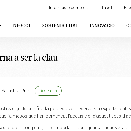
Informació comercial
Talent
Esp
S
NEGOCI
SOSTENIBILITAT
INNOVACIÓ
C
rna a ser la clau
t Santisteve Prim
Research
ctius digitals que fins fa poc estaven reservats a experts i entu
, que fa mesos que han començat l’adquisició ’d’aquest tipus d’ac
es sobre com comprar i, més important, com guardar aquests act