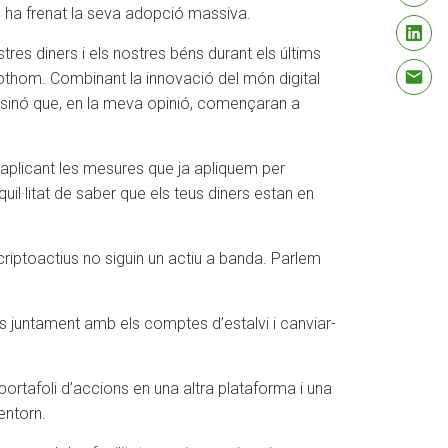
s, ha frenat la seva adopció massiva.
res diners i els nostres béns durant els últims
 tothom. Combinant la innovació del món digital
, sinó que, en la meva opinió, començaran a
t aplicant les mesures que ja apliquem per
uil·litat de saber que els teus diners estan en
criptoactius no siguin un actiu a banda. Parlem
os juntament amb els comptes d’estalvi i canviar-
 portafoli d’accions en una altra plataforma i una
entorn.