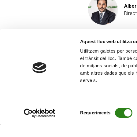
Alber
Direc
Aquest lloc web utilitza 
Utilitzem galetes per person
el trànsit del lloc. També 
de mitjans socials, de publ
amb altres dades que els hà
serveis.
Selecció
Requeriments
de
consentiment
© Creand