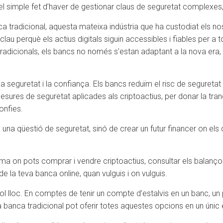
o el simple fet d’haver de gestionar claus de seguretat complexe
tradicional, aquesta mateixa indústria que ha custodiat els nost
lau perquè els actius digitals siguin accessibles i fiables per a
 tradicionals, els bancs no només s’estan adaptant a la nova era
la seguretat i la confiança. Els bancs reduïm el risc de segureta
mesures de seguretat aplicades als criptoactius, per donar la tranq
onfies.
una qüestió de seguretat, sinó de crear un futur financer on els 
orma on pots comprar i vendre criptoactius, consultar els balanç
de la teva banca online, quan vulguis i on vulguis.
 sol lloc. En comptes de tenir un compte d’estalvis en un banc, un
la banca tradicional pot oferir totes aquestes opcions en un únic 