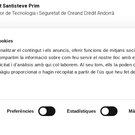
t Santisteve Prim
tor de Tecnologia i Seguretat de Creand Crèdit Andorrà
cookies
alitzar el contingut i els anuncis, oferir funcions de mitjans socia
CONTACTE
MÉS CREAND
compartim la informació sobre com feu servir el nostre lloc amb e
+376 88 88 88
Govern Corpora
icitat i d'anàlisis amb qui col·laborem. Al seu torn, ells la poden
Actualitat
giu proporcionat o hagin recopilat a partir de l'ús que heu fet d
Espai premsa
Preferències
Estadístiques
Mà