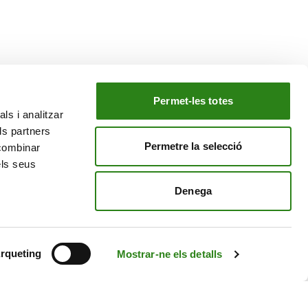
Permet-les totes
ls i analitzar
EL NOSTRE GRUP
ls partners
tiu
Creand Crèdit Andorrà
Permetre la selecció
 combinar
Creand Wealth Management Espanya
els seus
Creand Wealth & Securities Luxemburg
Denega
Creand Wealth Management EE. UU.
rqueting
Mostrar-ne els detalls
Avís Legal
Política de cookies
Política de privacitat