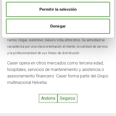
Sobre Caser
Permitir la selección
Caser es un grupo asegurador español con más de 75 años de
experiencia, que tiene hoy el mismo propósito que cuando empezó:
Denegar
ofrecer un producto de valor y un excelente servicio. La compañía
aseguradora cuenta con una amplia oferta de soluciones en todos los
ramos: Hogar, Automóvil, Salud o Vida, entre otros. Su actividad se
caracteriza por una clara orientación al cliente, la calidad de servicio
y la profesionalidad de sus líneas de distribución.
Caser opera en otros mercados como tercera edad,
hospitales, servicios de mantenimiento y asistencia o
asesoramiento financiero. Caser forma parte del Grupo
multinacional Helvetia.
Andorra
Seguros