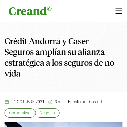
Saltar al contenido
×
☰
Crèdit Andorrà y Caser
Seguros amplían su alianza
estratégica a los seguros de no
vida
01 OCTUBRE 2021
3 min
Escrito por
Creand
Corporativo
Negocio