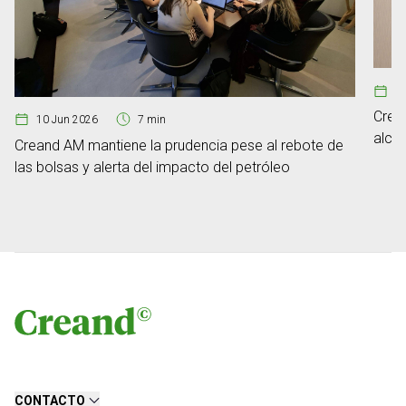
1
Crea
10 Jun 2026
7 min
alca
Creand AM mantiene la prudencia pese al rebote de
euro
las bolsas y alerta del impacto del petróleo
CONTACTO