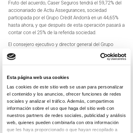
Fruto del acuerdo, Caser Seguros tendrá el 59,72% del
accionariado de Actiu Assegurances, sociedad
participada por el Grupo Crèdit Andorrà en un 44,65%
hasta ahora, y que después de esta operación pasará a
contar con el 25% de la referida sociedad.
El consejero ejecutivo y director general del Grupo
Crèdit Andorrà, Xavier Cornella, ha destacado que «este
nuevo acuerdo afianza la voluntad de colaboración
entre dos entidades referentes en sus respectivos
sectores», y ha puesto en valor el hecho de «disponer
Esta página web usa cookies
de un mismo socio estratégico para crecer en el
Las cookies de este sitio web se usan para personalizar
negocio de los seguros de vida y de no vida, un sector
el contenido y los anuncios, ofrecer funciones de redes
clave y complementario al bancario».
sociales y analizar el tráfico. Además, compartimos
Por su parte, el director general de Caser Seguros,
información sobre el uso que haga del sitio web con
nuestros partners de redes sociales, publicidad y análisis
Ignacio Eyriès, ha explicado que la potenciación del
web, quienes pueden combinarla con otra información
acuerdo con Crèdit Andorrà «intensifica la capacidad
que les haya proporcionado o que hayan recopilado a
bancoaseguradora de Caser, desarrollando el negocio