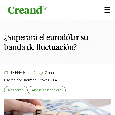
Saltar al contenido
×
☰
¿Superará el eurodólar su
banda de fluctuación?
13 ENERO 2026
2 min
Escrito por
Jadwiga Kitovitz, CFA
Research
Análisis financiero