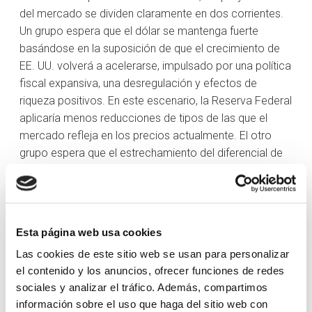
del mercado se dividen claramente en dos corrientes.
Un grupo espera que el dólar se mantenga fuerte
basándose en la suposición de que el crecimiento de
EE. UU. volverá a acelerarse, impulsado por una política
fiscal expansiva, una desregulación y efectos de
riqueza positivos. En este escenario, la Reserva Federal
aplicaría menos reducciones de tipos de las que el
mercado refleja en los precios actualmente. El otro
grupo espera que el estrechamiento del diferencial de
rentabilidad impulse el par al alza, suponiendo que el
BCE se mantenga firme y que la Reserva Federal
reduzca tipos.
Esta página web usa cookies
En última instancia, es posible que la identidad del
próximo presidente de la Reserva Federal acabe
Las cookies de este sitio web se usan para personalizar
siendo la variable más decisiva. En el momento de la
el contenido y los anuncios, ofrecer funciones de redes
redacción de este texto, el presidente Donald Trump
sociales y analizar el tráfico. Además, compartimos
todavía no ha anunciado quién será su candidato. Sin
información sobre el uso que haga del sitio web con