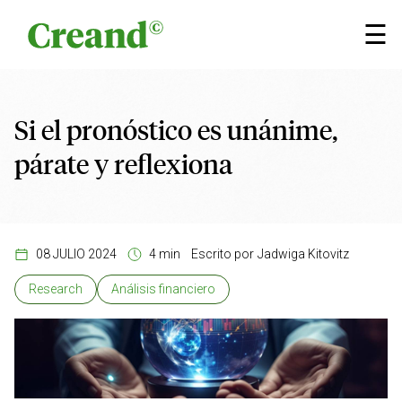
Saltar al contenido
×
☰
Si el pronóstico es unánime,
párate y reflexiona
08 JULIO 2024
4 min
Escrito por
Jadwiga Kitovitz
Research
Análisis financiero