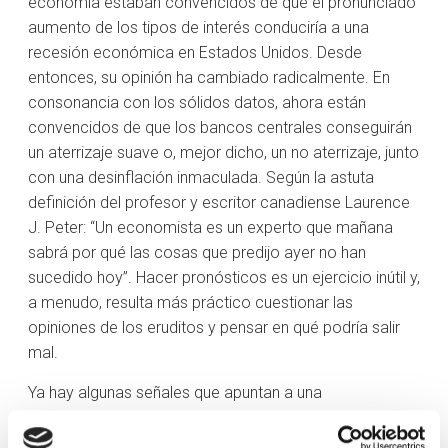
economía estaban convencidos de que el pronunciado
aumento de los tipos de interés conduciría a una
recesión económica en Estados Unidos. Desde
entonces, su opinión ha cambiado radicalmente. En
consonancia con los sólidos datos, ahora están
convencidos de que los bancos centrales conseguirán
un aterrizaje suave o, mejor dicho, un no aterrizaje, junto
con una desinflación inmaculada. Según la astuta
definición del profesor y escritor canadiense Laurence
J. Peter: “Un economista es un experto que mañana
sabrá por qué las cosas que predijo ayer no han
sucedido hoy”. Hacer pronósticos es un ejercicio inútil y,
a menudo, resulta más práctico cuestionar las
opiniones de los eruditos y pensar en qué podría salir
mal.
Ya hay algunas señales que apuntan a una
desaceleración. El índice de sorpresas económicas de
Citigroup ha presentado una tendencia a la baja durante