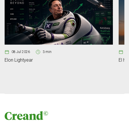
08 Jul 2026
3 min
08
Elon Lightyear
El ho