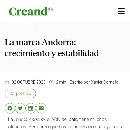
Saltar al contenido
×
☰
La marca Andorra:
crecimiento y estabilidad
02 OCTUBRE 2023
2 min
Escrito por
Xavier Cornella
Corporativo
La
marca Andorra
, el ADN del país, tiene muchos
atributos. Pero creo que hoy es necesario subrayar dos