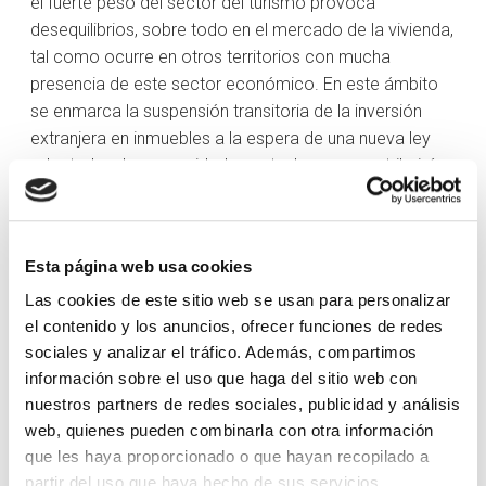
el fuerte peso del sector del turismo provoca
desequilibrios, sobre todo en el mercado de la vivienda,
tal como ocurre en otros territorios con mucha
presencia de este sector económico. En este ámbito
se enmarca la suspensión transitoria de la inversión
extranjera en inmuebles a la espera de una nueva ley
adaptada a las necesidades actuales, que contribuirá a
consolidar un marco jurídico para frenar las inversiones
inmobiliarias especulativas. A esta iniciativa hay que
añadir el acuerdo de los “Comuns”, ayuntamientos
Esta página web usa cookies
locales, para evaluar y fijar los límites de la
construcción inmobiliaria en el país a medio y largo
Las cookies de este sitio web se usan para personalizar
el contenido y los anuncios, ofrecer funciones de redes
plazo, una de las cuestiones sociales más sensibles. El
sociales y analizar el tráfico. Además, compartimos
crecimiento económico de Andorra no ha sido una
información sobre el uso que haga del sitio web con
casualidad, el Principado se ha abierto al mundo, ha
nuestros partners de redes sociales, publicidad y análisis
sabido replantear y consolidar su plaza financiera y ha
web, quienes pueden combinarla con otra información
consolidado estratégicamente un destino mundial muy
que les haya proporcionado o que hayan recopilado a
atractivo para los deportes de nieve y de la alta
partir del uso que haya hecho de sus servicios.