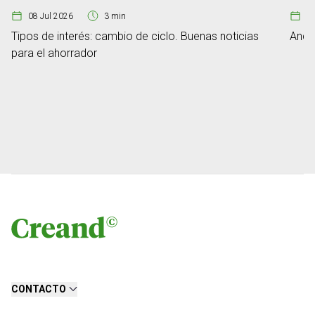
08 Jul 2026
3 min
2
Tipos de interés: cambio de ciclo. Buenas noticias
Ando
para el ahorrador
CONTACTO