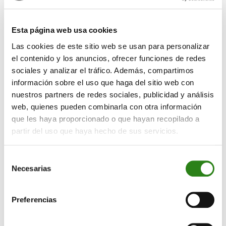
agentes virtuales no solo proporcionan respuestas
instantáneas a nuestros clientes, sino que aprenden y
Esta página web usa cookies
mejoran la calidad de sus respuestas. ‌Muy lejos queda
Las cookies de este sitio web se usan para personalizar
Eliza, el primer chat conversacional creado en 1966,
el contenido y los anuncios, ofrecer funciones de redes
que simulaba conversaciones con los usuarios
sociales y analizar el tráfico. Además, compartimos
generando una ilusión de comprensión por parte del
información sobre el uso que haga del sitio web con
programa.
nuestros partners de redes sociales, publicidad y análisis
web, quienes pueden combinarla con otra información
El análisis de datos y su predicción
es otro ámbito en
que les haya proporcionado o que hayan recopilado a
el que la IA generativa tiene un gran impacto. ‌A través
partir del uso que haya hecho de sus servicios.
de la recopilación de grandes volúmenes de datos, que
pueden recogerses en tiempo real, la IA tiene una gran
capacidad para analizar los patrones de
Selección
Necesarias
comportamiento, las preferencias y los deseos de los
de
clientes. De esta forma, se les proponen ofertas
consentimiento
personalizadas que muy posiblemente aceptarán, lo
Preferencias
que mejora su experiencia. ‌Así, a partir de la
navegación del usuario por nuestro comercio