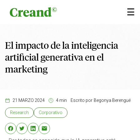
Saltar al contenido
×
☰
El impacto de la inteligencia
artificial generativa en el
marketing
21 MARZO 2024
4 min
Escrito por
Begonya Berengué
Research
Corporativo