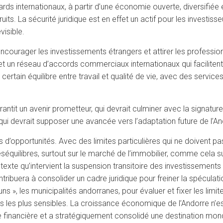
ards internationaux, à partir d’une économie ouverte, diversifiée 
uits. La sécurité juridique est en effet un actif pour les investiss
isible.
ourager les investissements étrangers et attirer les professionn
 et un réseau d’accords commerciaux internationaux qui facilitent
certain équilibre entre travail et qualité de vie, avec des servic
arantit un avenir prometteur, qui devrait culminer avec la signatur
qui devrait supposer une avancée vers l’adaptation future de l’
ays d’opportunités. Avec des limites particulières qui ne doivent
équilibres, surtout sur le marché de l’immobilier, comme cela sur
xte qu’intervient la suspension transitoire des investissements 
tribuera à consolider un cadre juridique pour freiner la spéculat
uns », les municipalités andorranes, pour évaluer et fixer les lim
 les plus sensibles. La croissance économique de l’Andorre n’est
e financière et a stratégiquement consolidé une destination mondia