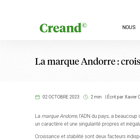
Aller au contenu
NOUS
La marque Andorre : croiss
02 OCTOBRE 2023
2 min
|
Écrit par
Xavier 
La
marque Andorre
, l’ADN du pays, a beaucoup d
un caractère et une singularité propres et inégal
Croissance et stabilité sont deux facteurs indis