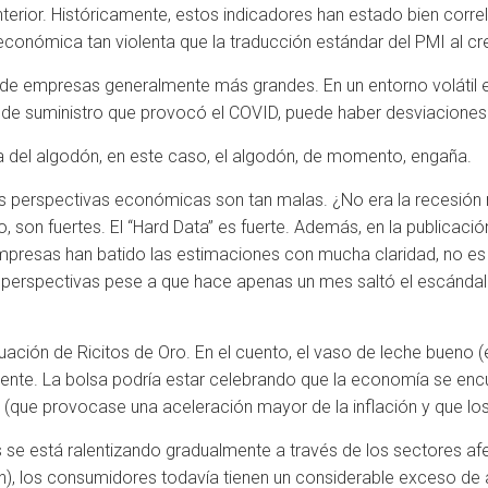
nterior. Históricamente, estos indicadores han estado bien cor
 económica tan violenta que la traducción estándar del PMI al 
de empresas generalmente más grandes. En un entorno volátil e
e suministro que provocó el COVID, puede haber desviaciones si
eba del algodón, en este caso, el algodón, de momento, engaña.
las perspectivas económicas son tan malas. ¿No era la recesión 
 son fuertes. El “Hard Data” es fuerte. Además, en la publicació
empresas han batido las estimaciones con mucha claridad, no es ta
perspectivas pese a que hace apenas un mes saltó el escándalo
uación de Ricitos de Oro. En el cuento, el vaso de leche bueno (
ente. La bolsa podría estar celebrando que la economía se encu
te (que provocase una aceleración mayor de la inflación y que lo
 se está ralentizando gradualmente a través de los sectores afe
ón), los consumidores todavía tienen un considerable exceso de a