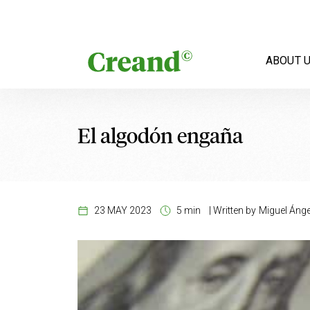
Skip to content
ABOUT 
El algodón engaña
23 MAY 2023
5 min
|
Written by
Miguel Ánge