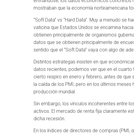
enfriándose, los datos económicos concretos mu
mostraban que la economía norteamericana tod
“Soft Data” vs “Hard Data”. Muy a menudo se hac
vaticina que Estados Unidos se encamina hacia u
obtienen principalmente de organismos gubernam
datos que se obtienen principalmente de encue
sentido que el “Soft Data” vaya con algo de adel
Distintos estrategas insisten en que económica
datos recientes, podemos ver que en el cuarto
cierto respiro en enero y febrero, antes de que 
la caída de los PMI, pero en los últimos meses h
producción mundial.
Sin embargo, los vínculos incoherentes entre los
activos. El mercado de renta fija claramente e
dicha recesión.
En los índices de directores de compras (PMI, 