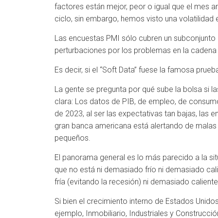
factores están mejor, peor o igual que el mes a
ciclo, sin embargo, hemos visto una volatilidad
Las encuestas PMI sólo cubren un subconjunto 
perturbaciones por los problemas en la cadena d
Es decir, si el “Soft Data” fuese la famosa pru
La gente se pregunta por qué sube la bolsa si 
clara: Los datos de PIB, de empleo, de consumo,
de 2023, al ser las expectativas tan bajas, las 
gran banca americana está alertando de malas 
pequeños.
El panorama general es lo más parecido a la sit
que no está ni demasiado frío ni demasiado cali
fría (evitando la recesión) ni demasiado calien
Si bien el crecimiento interno de Estados Unidos
ejemplo, Inmobiliario, Industriales y Construcci