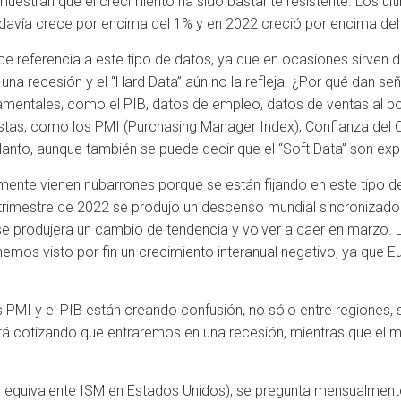
estran que el crecimiento ha sido bastante resistente. Los últ
avía crece por encima del 1% y en 2022 creció por encima del
e referencia a este tipo de datos, ya que en ocasiones sirven d
na recesión y el “Hard Data” aún no la refleja. ¿Por qué dan señ
entales, como el PIB, datos de empleo, datos de ventas al por 
stas, como los PMI (Purchasing Manager Index), Confianza del 
anto, aunque también se puede decir que el “Soft Data” son expec
mente vienen nubarrones porque se están fijando en este tipo d
 trimestre de 2022 se produjo un descenso mundial sincronizad
se produjera un cambio de tendencia y volver a caer en marzo. La
emos visto por fin un crecimiento interanual negativo, ya que Eu
 PMI y el PIB están creando confusión, no sólo entre regiones, s
stá cotizando que entraremos en una recesión, mientras que el 
o equivalente ISM en Estados Unidos), se pregunta mensualmente