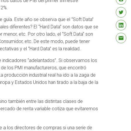
imos datos de PIB del primer trimestre
 2%.
e guía. Este año se observa que el “Soft Data”
ales diferentes? El “Hard Data” son datos que se
menor, etc. Por otro lado, el “Soft Data” son
Consumidor, etc. De este modo, puede tener
tativas y el “Hard Data” es la realidad.
e indicadores “adelantados”. Si observamos los
o de los PMI manufactureros, que encontró
 producción industrial real ha ido a la zaga de
ropa y Estados Unidos han tirado a la baja de la
ino también entre las distintas clases de
mercado de renta variable cotiza que evitaremos
 a los directores de compras si una serie de