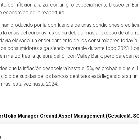
unto de inflexión al alza, con un giro especialmente brusco en 
so económico de la reapertura.
 han producido por la confluencia de unas condiciones creditic
r a la crisis del coronavirus se ha debido más al exceso de aho
avía elevado, un endeudamiento de los consumidores todavía ba
los consumidores siga siendo favorable durante todo 2023. Los
 en marzo tras la quiebra del Silicon Valley Bank, pero parecen 
dos que la inflación desacelera hasta el 5%, es probable que el
el ciclo de subidas de los bancos centrales está llegando a su fi
 más, esta vez hasta 2024.
Portfolio Manager Creand Asset Management (Gesalcalá, SG
s