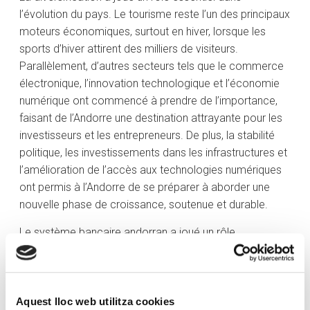
l’évolution du pays. Le tourisme reste l’un des principaux
moteurs économiques, surtout en hiver, lorsque les
sports d’hiver attirent des milliers de visiteurs.
Parallèlement, d’autres secteurs tels que le commerce
électronique, l’innovation technologique et l’économie
numérique ont commencé à prendre de l’importance,
faisant de l’Andorre une destination attrayante pour les
investisseurs et les entrepreneurs. De plus, la stabilité
politique, les investissements dans les infrastructures et
l’amélioration de l’accès aux technologies numériques
ont permis à l’Andorre de se préparer à aborder une
nouvelle phase de croissance, soutenue et durable.
Le système bancaire andorran a joué un rôle
fondamental dans l’évolution économique du pays.
Nous avons adopté les normes internationales et les
meilleures pratiques en matière de lutte contre le
blanchiment de capitaux et la fraude fiscale. Le paradis
Aquest lloc web utilitza cookies