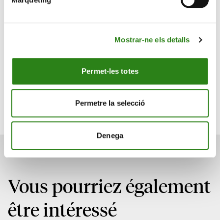
les investisseurs étrangers.
Expansión, 28.05.26
Mostrar-ne els detalls
Écrit par
Permet-les totes
Xavier Cornella Castel
Président-Directeur Général
Permetre la selecció
Denega
Vous pourriez également
être intéressé