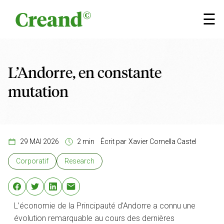
Aller au contenu
×
☰
L’Andorre, en constante
mutation
29 MAI 2026
2 min
Écrit par
Xavier Cornella Castel
Corporatif
Research
L’économie de la Principauté d’Andorre a connu une
évolution remarquable au cours des dernières