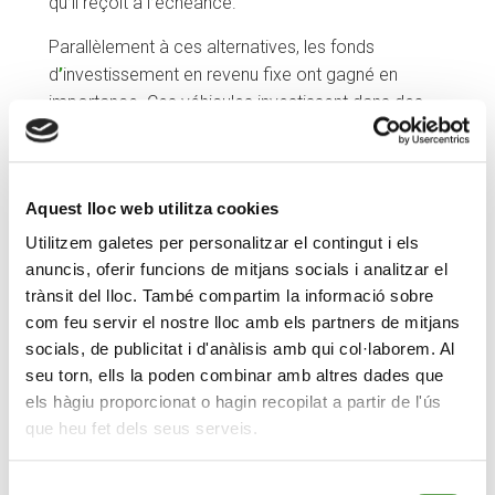
qu
’
il reçoit à l
’
échéance.
Parallèlement à ces alternatives, les fonds
d
’
investissement en revenu fixe ont gagné en
importance. Ces véhicules investissent dans des
actifs tels que des obligations ou des bons du
Trésor et sont gérés par des professionnels qui
cherchent à diversifier le portefeuille en fonction de
Aquest lloc web utilitza cookies
différents émetteurs, échéances et conditions de
marché. Contrairement aux dépôts ou aux bons du
Utilitzem galetes per personalitzar el contingut i els
Trésor, qui dépendent d
’
un seul émetteur, les fonds
anuncis, oferir funcions de mitjans socials i analitzar el
permettent de répartir le risque et offrent une plus
trànsit del lloc. També compartim la informació sobre
grande flexibilité, puisque l
’
investisseur peut
com feu servir el nostre lloc amb els partners de mitjans
socials, de publicitat i d'anàlisis amb qui col·laborem. Al
récupérer son argent sans avoir à attendre
seu torn, ells la poden combinar amb altres dades que
l
’
échéance. De plus, ils facilitent l
’
accès à des
els hàgiu proporcionat o hagin recopilat a partir de l'ús
marchés et à des stratégies qui, pris
que heu fet dels seus serveis.
individuellement, seraient plus complexes.
Dans le domaine des placements à revenu fixe, il
Selecció