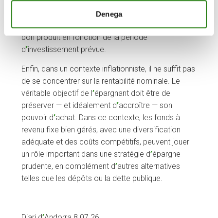
obligations déjà émises tend à diminuer, ce qui peut
se traduire par des baisses temporaires de la
Denega
valeur des fonds. Il est donc essentiel de choisir le
bon produit en fonction de la période
d
’
investissement prévue.
Enfin, dans un contexte inflationniste, il ne suffit pas
de se concentrer sur la rentabilité nominale. Le
véritable objectif de l
’
épargnant doit être de
préserver — et idéalement d
’
accroître — son
pouvoir d
’
achat. Dans ce contexte, les fonds à
revenu fixe bien gérés, avec une diversification
adéquate et des coûts compétitifs, peuvent jouer
un rôle important dans une stratégie d
’
épargne
prudente, en complément d
’
autres alternatives
telles que les dépôts ou la dette publique.
Diari d
’
Andorra 8.07.26