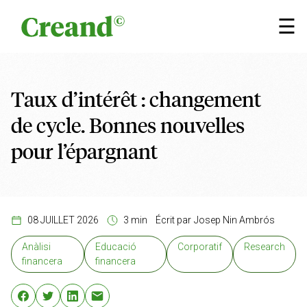
Aller au contenu
×
☰
Taux d’intérêt : changement
de cycle. Bonnes nouvelles
pour l’épargnant
08 JUILLET 2026
3 min
Écrit par
Josep Nin Ambrós
Anàlisi
Educació
Corporatif
Research
financera
financera