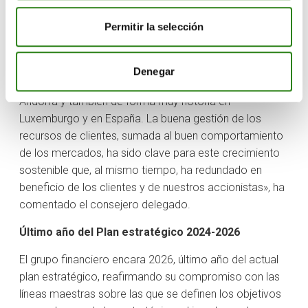
donde el grupo financiero mantiene la sociedad de
valores.
Permitir la selección
«2025 ha sido un buen año de crecimiento orgánico, en
el que destacamos la captación nueva y la buena
Denegar
evolución de todas las líneas de negocio. Crecemos en
Andorra y también de forma muy notoria en
Luxemburgo y en España. La buena gestión de los
recursos de clientes, sumada al buen comportamiento
de los mercados, ha sido clave para este crecimiento
sostenible que, al mismo tiempo, ha redundado en
beneficio de los clientes y de nuestros accionistas», ha
comentado el consejero delegado.
Último año del Plan estratégico 2024-2026
El grupo financiero encara 2026, último año del actual
plan estratégico, reafirmando su compromiso con las
líneas maestras sobre las que se definen los objetivos