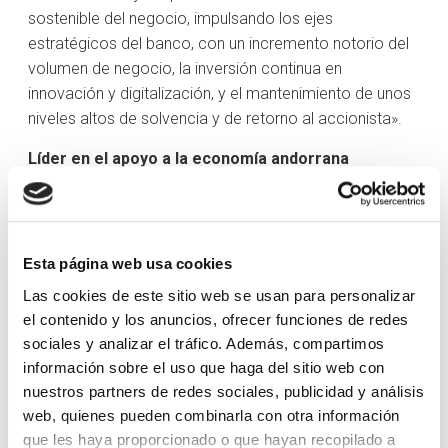
sostenible del negocio, impulsando los ejes
estratégicos del banco, con un incremento notorio del
volumen de negocio, la inversión continua en
innovación y digitalización, y el mantenimiento de unos
niveles altos de solvencia y de retorno al accionista».
Líder en el apoyo a la economía andorrana
La inversión crediticia del grupo financiero creció un
6,65% y alcanzó la cifra total de 2.967 millones, de los
cuales 2.566 millones son inversión crediticia
Esta página web usa cookies
concedida directamente por la matriz andorrana, en su
Las cookies de este sitio web se usan para personalizar
mayor parte dirigida a apoyar a empresas y negocios
el contenido y los anuncios, ofrecer funciones de redes
del país. Así pues, Creand Crèdit Andorrà se consolida
sociales y analizar el tráfico. Además, compartimos
como el líder en el apoyo y el compromiso con la
información sobre el uso que haga del sitio web con
economía andorrana.
nuestros partners de redes sociales, publicidad y análisis
Crecimiento internacional
web, quienes pueden combinarla con otra información
que les haya proporcionado o que hayan recopilado a