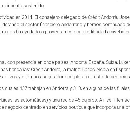
crecimiento sostenido.
ctividad en 2014. El consejero delegado de Crèdit Andorrà, Jose
 liderando el sector financiero andorrano y hemos continuado 
rra nos ha ayudado a proyectarnos con credibilidad a nivel inte
ional, con presencia en once países: Andorra, España, Suiza, L
ichas bancarias: Crèdit Andorrà, la matriz; Banco Alcalá en Esp
 activos y el Grupo asegurador completan el resto de negocios 
 cuales 437 trabajan en Andorra y 313, en alguna de las filiales
luidas las automáticas) y una red de 45 cajeros. A nivel internac
de negocio centrado en servicios boutique que incorpora una of