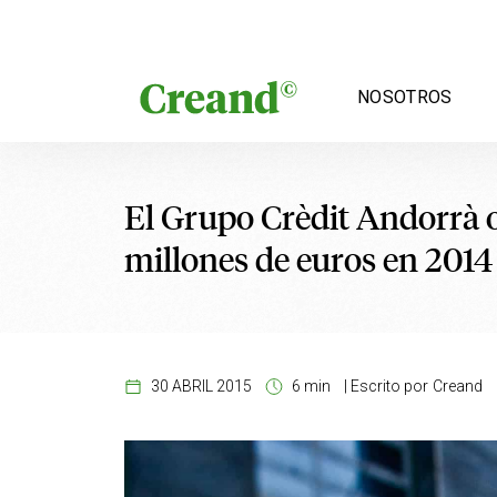
Saltar al contenido
NOSOTROS
El Grupo Crèdit Andorrà o
millones de euros en 2014
30 ABRIL 2015
6 min
|
Escrito por
Creand