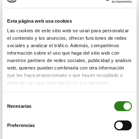
El año 2010 ha sido clave en el proceso de expansión
del Grupo Crèdit Andorrà en Latinoamérica y Europa. En
junio de 2010 se inició la actividad de CA México
Esta página web usa cookies
Asesores Patrimoniales, que ofrece asesoramiento y
Las cookies de este sitio web se usan para personalizar
servicios de inversión dentro del mercado mexicano.
el contenido y los anuncios, ofrecer funciones de redes
También se ha de sumar Panamá, donde el Grupo está
sociales y analizar el tráfico. Además, compartimos
presente a través del banco Crèdit Andorrà (Panamá) y
información sobre el uso que haga del sitio web con
la sociedad de valores Crèdit Andorrà Panamá
nuestros partners de redes sociales, publicidad y análisis
Securities.
web, quienes pueden combinarla con otra información
que les haya proporcionado o que hayan recopilado a
En cuanto a Europa, durante el año 2010 se ha
partir del uso que haya hecho de sus servicios.
intensificado la gestión de activos del Grupo a través
de las dos SICAV de Luxemburgo y de las gestoras de
Selección
patrimonios Private Investment Management en Suiza y
Necesarias
de
Valira Capital Asset Management en Madrid. Por otro
consentimiento
lado, el holding asegurador ERM (Enterprise Risk
Management) ha continuado su expansión dentro del
Preferencias
territorio español. Actualmente, está presente en