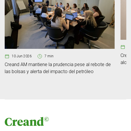
1
Crea
10 Jun 2026
7 min
alca
Creand AM mantiene la prudencia pese al rebote de
euro
las bolsas y alerta del impacto del petróleo