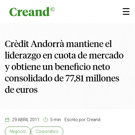
Saltar al contenido
×
☰
Crèdit Andorrà mantiene el
liderazgo en cuota de mercado
y obtiene un beneficio neto
consolidado de 77,81 millones
de euros
29 ABRIL 2011
5 min
Escrito por
Creand
Negocio
Corporativo