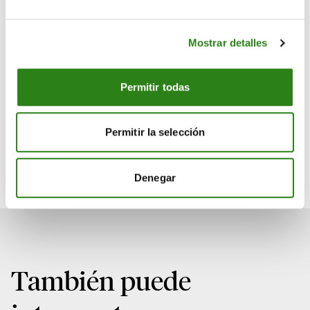
Andorrà para innovar en canales y mejorar el servicio al
cliente.
Mostrar detalles
Más información:
merkaat.ad
Permitir todas
Merkaat
Inversiones
Permitir la selección
Descargar noticia en PDF
Denegar
También puede