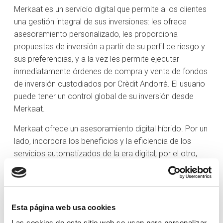
Merkaat es un servicio digital que permite a los clientes
una gestión integral de sus inversiones: les ofrece
asesoramiento personalizado, les proporciona
propuestas de inversión a partir de su perfil de riesgo y
sus preferencias, y a la vez les permite ejecutar
inmediatamente órdenes de compra y venta de fondos
de inversión custodiados por Crèdit Andorrà. El usuario
puede tener un control global de su inversión desde
Merkaat.
Merkaat ofrece un asesoramiento digital híbrido. Por un
lado, incorpora los beneficios y la eficiencia de los
servicios automatizados de la era digital; por el otro,
dispone de un equipo de expertos para ayudar al
cliente a tomar decisiones relacionadas con sus
inversiones con información cualitativa y
argumentación técnica sobre las recomendaciones de
Esta página web usa cookies
compra y venta.
Las cookies de este sitio web se usan para personalizar