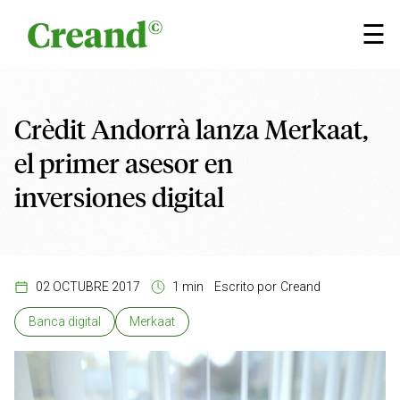
Saltar al contenido
×
☰
Crèdit Andorrà lanza Merkaat,
el primer asesor en
inversiones digital
02 OCTUBRE 2017
1 min
Escrito por
Creand
Banca digital
Merkaat