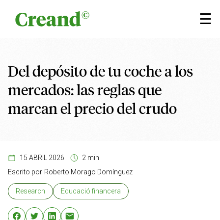
Saltar al contenido
×
☰
Del depósito de tu coche a los
mercados: las reglas que
marcan el precio del crudo
15 ABRIL 2026
2 min
Escrito por
Roberto Morago Domínguez
Research
Educació financera