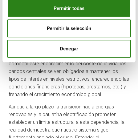
El impacto de todas estas fluctuaciones va mucho
Permitir todas
más allá del surtidor de combustible y afecta a la
economía en su totalidad. El petróleo es imprescindible
para fabricar plásticos, asfaltos, fertilizantes y para el
Permitir la selección
transporte de prácticamente cualquier mercancía.
Cuando el barril se encarece, los costes de las
empresas aumentan irremediablemente, lo que se
Denegar
traduce en un repunte de la inflación general. Para
combatir este encarecimiento del coste de la vida, los
bancos centrales se ven obligados a mantener los
tipos de interés en niveles restrictivos, encareciendo las
condiciones financieras (hipotecas, préstamos, etc.) y
frenando el crecimiento económico global.
Aunque a largo plazo la transición hacia energías
renovables y la paulatina electrificación prometen
establecer un límite estructural a esta dependencia, la
realidad demuestra que nuestro sistema sigue
fuertemente anclado al crudo. Entender el