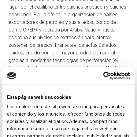
lugar, por el equilibrio entre quienes producen y quienes
consumen. Por la oferta, la organización de países
exportadores de petróleo y sus aliados, conocida
como OPEP+ y liderada por Arabia Saudí y Rusia,
coordina sus niveles de extracción para intentar
sostener los precios. Frente a ellos actúa Estados
Unidos, erigido como el mayor productor mundial
gracias a modernas tecnologías de perforación (el
famoso
fracking
), ejerciendo de contrapeso. Por la
demanda, el apetito masivo de potencias industriales
como China e India marca el ritmo del mercado.
A nivel internacional, solemos escuchar dos grandes
Esta página web usa cookies
referencias: el Brent, medida principal en Europa, y el
Las cookies de este sitio web se usan para personalizar
WTI, en Estados Unidos. Aunque se mueven en paralelo,
el contenido y los anuncios, ofrecer funciones de redes
sus ligeras diferencias reflejan costes logísticos (el
sociales y analizar el tráfico. Además, compartimos
Brent se transporta por barco) y calidades distintas (el
información sobre el uso que haga del sitio web con
WTI es más ligero y contiene menos azufre). No
nuestros partners de redes sociales, publicidad y análisis