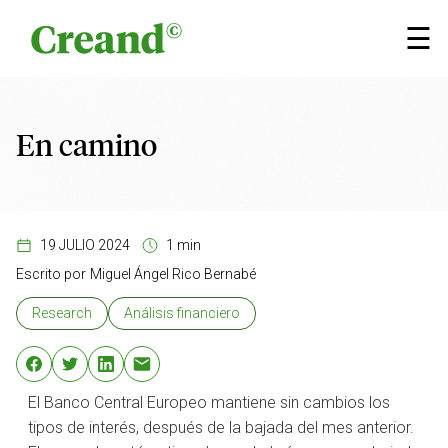
Saltar al contenido
×
☰
En camino
19 JULIO 2024
1 min
Escrito por
Miguel Ángel Rico Bernabé
Research
Análisis financiero
El Banco Central Europeo mantiene sin cambios los
tipos de interés, después de la bajada del mes anterior.