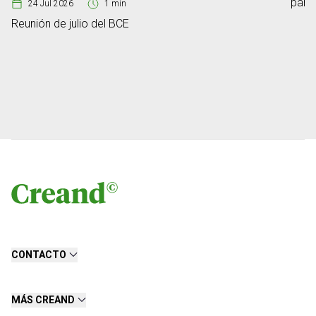
para
24 Jul 2026
1 min
Reunión de julio del BCE
CONTACTO
MÁS CREAND