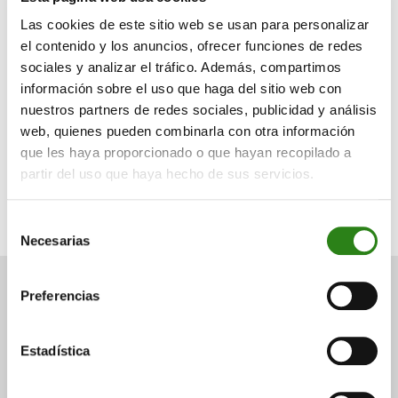
Las cookies de este sitio web se usan para personalizar
Escrito por
el contenido y los anuncios, ofrecer funciones de redes
sociales y analizar el tráfico. Además, compartimos
información sobre el uso que haga del sitio web con
nuestros partners de redes sociales, publicidad y análisis
web, quienes pueden combinarla con otra información
que les haya proporcionado o que hayan recopilado a
Miguel Ángel Rico Bernabé
partir del uso que haya hecho de sus servicios.
Director de Inversiones de Creand Asset Management en
España
Selección
Necesarias
de
consentimiento
Preferencias
También puede
Estadística
interesarte