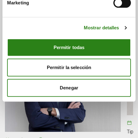
Marketing
Consulta a continuación otras noticias relacionadas.
Mostrar detalles
Permitir todas
Permitir la selección
Denegar
08
Tipos