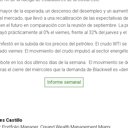
mayor de la esperada, un descenso del desempleo y un aumento
el mercado, que llevó a una recalibración de las expectativas de
en el futuro en comparación con la reunión de septiembre. La p
yó prácticamente al 0% el viernes, frente al 32% del jueves y 
festó en la subida de los precios del petróleo. El crudo WTI se 
sado viernes. El movimiento del crudo impulsó al sector energét
bote en los dos últimos días de la semana. El movimiento se de
tras el cierre del miércoles que la demanda de Blackwell es «de
Informe semanal
es Castillo
r Portfolio Manager. Creand Wealth Management Miami