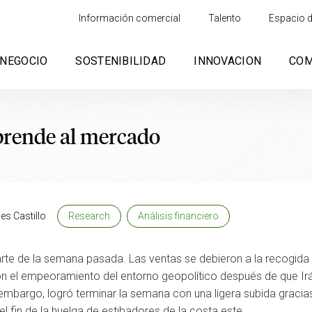
Información comercial
Talento
Espacio d
NEGOCIO
SOSTENIBILIDAD
INNOVACION
CO
prende al mercado
es Castillo
Research
Análisis financiero
rte de la semana pasada. Las ventas se debieron a la recogida g
on el empeoramiento del entorno geopolítico después de que Irán
embargo, logró terminar la semana con una ligera subida gracias
l fin de la huelga de estibadores de la costa este.