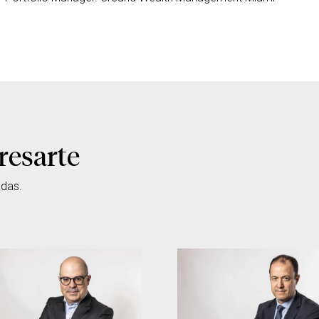
resarte
adas.