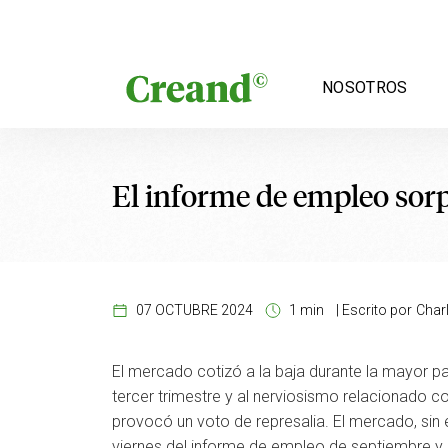
Saltar al contenido
NOSOTROS
El informe de empleo sor
07 OCTUBRE 2024
1 min
|
Escrito por
Charl
El mercado cotizó a la baja durante la mayor pa
tercer trimestre y al nerviosismo relacionado c
provocó un voto de represalia. El mercado, sin 
viernes del informe de empleo de septiembre y e