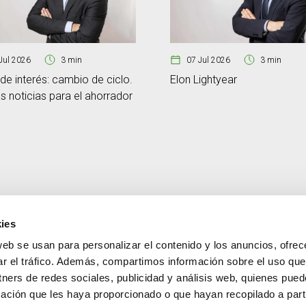
Jul 2026
3 min
07 Jul 2026
3 min
de interés: cambio de ciclo.
Elon Lightyear
 noticias para el ahorrador
ies
web se usan para personalizar el contenido y los anuncios, ofrec
CONTACTO
MÁS CREAND
ar el tráfico. Además, compartimos información sobre el uso que
+376 88 88 88
Gobierno corporativ
tners de redes sociales, publicidad y análisis web, quienes pue
Actualidad
ación que les haya proporcionado o que hayan recopilado a parti