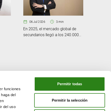
06 Jul 2026
3 min
En 2025, el mercado global de
secundarios llegó a los 240.000
29 Jun
millones de dólares
Micron n
oleada d
Permitir todas
er funciones
NUESTRO GRUPO
 haga del
o
Creand Crèdit Andorrà
Permitir la selección
den
Creand Wealth Management España
r del uso