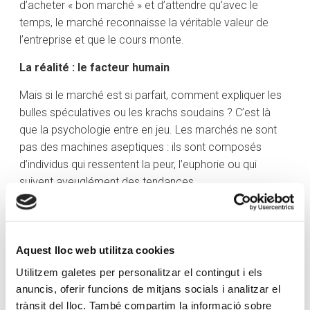
d’acheter « bon marché » et d’attendre qu’avec le
temps, le marché reconnaisse la véritable valeur de
l’entreprise et que le cours monte.
La réalité : le facteur humain
Mais si le marché est si parfait, comment expliquer les
bulles spéculatives ou les krachs soudains ? C’est là
que la psychologie entre en jeu. Les marchés ne sont
pas des machines aseptiques : ils sont composés
d’individus qui ressentent la peur, l’euphorie ou qui
suivent aveuglément des tendances.
Cette part d’irrationalité crée des
anomalies
. On
connaît le fameux « effet janvier », où les actions ont
historiquement tendance à monter en début d’année, ou
Aquest lloc web utilitza cookies
encore le fait que les petites entreprises connaissent
Utilitzem galetes per personalitzar el contingut i els
souvent une croissance plus forte que les grandes.
anuncis, oferir funcions de mitjans socials i analitzar el
L’existence même de l’analyse technique suggère que
trànsit del lloc. També compartim la informació sobre