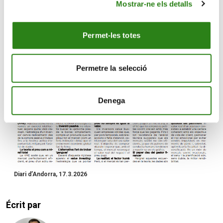
de panique et, surtout, à optimiser la fiscalité et la
Mostrar-ne els detalls
diversification. Dans un monde de marchés souvent
irrationnels, la raison et la planification sont, à n’en pas
Permet-les totes
douter, le meilleur investissement.
Permetre la selecció
Denega
Diari d’Andorra, 17.3.2026
Écrit par